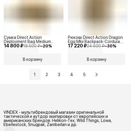
Сумка Direct Action
Рюкзак Direct Action Dragon
Deployment Bag Medium
Egg Mkii Backpack-Cordura
14 800 ₽
17 220 ₽
Cordura Coyote Brown
Coyote Brown 25л
18 500 ₽
−
20
%
24 600 ₽
−
30
%
В корзину
В корзину
1
2
3
4
5
VINDEX - мультибрендовый магазин оригинальной
тактической и аутдор экипировки от европейских и
американских брендов: Helikon-Tex, Wild Things, Lowa,
Eberlestock, Snugpak, Zamberlan и др.