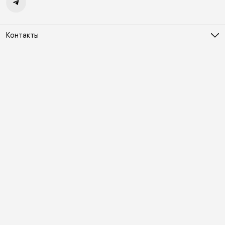
Контакты
Адрес
Москва, Холодильный переулок д. 3
Телефон
8 (495) 481-03-14
Режим работы
ПН-ВС 10:00-22:00
Эл. почта
online@vindex.ru