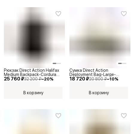
Рюкзак Direct Action Halifax
Сумка Direct Action
Medium Backpack-Cordura
Deployment Bag-Large-
25 760 ₽
18 720 ₽
Black 40л
Cordura Adaptive Green
32 200 ₽
−
20
%
20 800 ₽
−
10
%
В корзину
В корзину