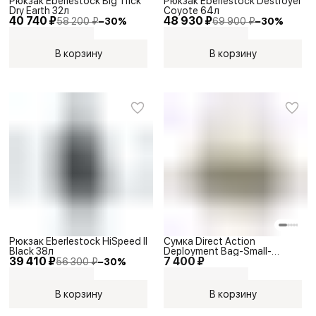
Рюкзак Eberlestock Big Trick
Рюкзак Eberlestock Destroyer
Dry Earth 32л
Coyote 64л
40 740 ₽
48 930 ₽
58 200 ₽
−
30
%
69 900 ₽
−
30
%
В корзину
В корзину
Рюкзак Eberlestock HiSpeed II
Сумка Direct Action
Black 38л
Deployment Bag-Small-
39 410 ₽
7 400 ₽
Cordura Adaptive Green
56 300 ₽
−
30
%
В корзину
В корзину