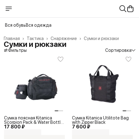
Вся обувь
Вся одежда
Главная
›
Тактика
›
Снаряжение
›
Сумки и рюкзаки
Сумки и рюкзаки
Фильтры
Сортировка
Сумка поясная Kitanica
Сумка Kitanica Utilitote Bag
Scorpion Pack & Water Bottle
with Zipper Black
17 800 ₽
7 600 ₽
Holster Combo Space Black