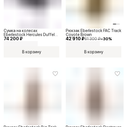
Сумка на колесах
Рюкзак Eberlestock FAC Track
Eberlestock Hercules Duffel
Coyote Brown
74 200 ₽
42 910 ₽
Black 190л
61 300 ₽
−
30
%
В корзину
В корзину