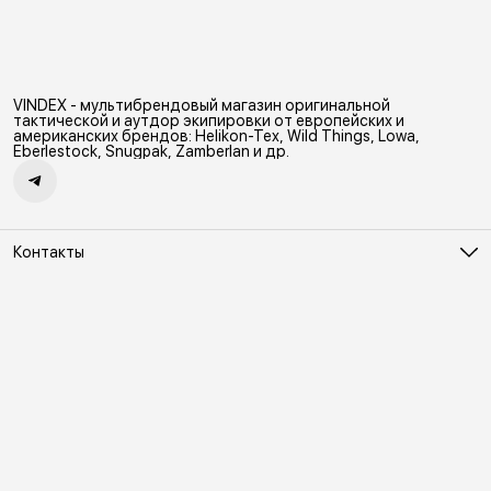
VINDEX - мультибрендовый магазин оригинальной
тактической и аутдор экипировки от европейских и
американских брендов: Helikon-Tex, Wild Things, Lowa,
Eberlestock, Snugpak, Zamberlan и др.
Контакты
Адрес
Москва, Холодильный переулок д. 3
Телефон
8 (495) 481-03-14
Режим работы
ПН-ВС 10:00-22:00
Эл. почта
online@vindex.ru