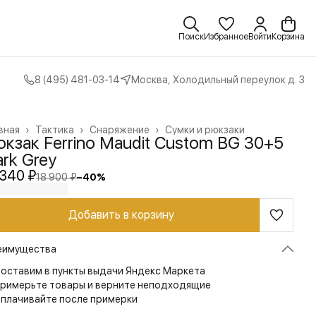
Поиск
Избранное
Войти
Корзина
8 (495) 481-03-14
Москва, Холодильный переулок д. 3
вная
›
Тактика
›
Снаряжение
›
Сумки и рюкзаки
кзак Ferrino Maudit Custom BG 30+5
rk Grey
 340 ₽
18 900 ₽
−
40
%
Добавить в корзину
еимущества
оставим в пункты выдачи Яндекс Маркета
римерьте товары и верните неподходящие
плачивайте после примерки