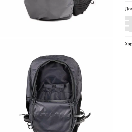
До
Ха
Арт
Цв
Ра
Ст
По
Бр