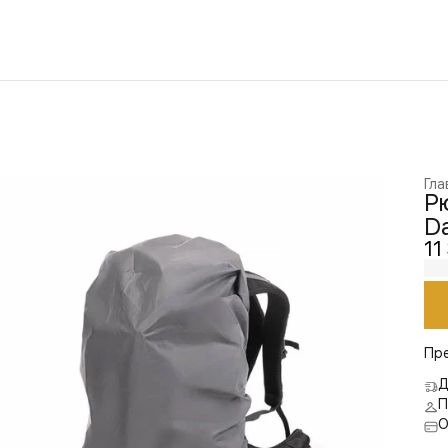
Гла
Рю
Da
11
Пр
Д
П
О