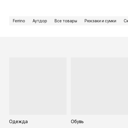
Ferrino
Аутдор
Все товары
Рюкзаки и сумки
С
Одежда
Обувь