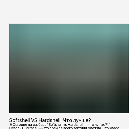
Softshell VS Hardshell. Что лучше?
🌲Сегодня на разборе "Softshell vs Hardshell — что лучше?" 1.
Сегодня Softshell — это прежде всего верхняя одежда. Это класс