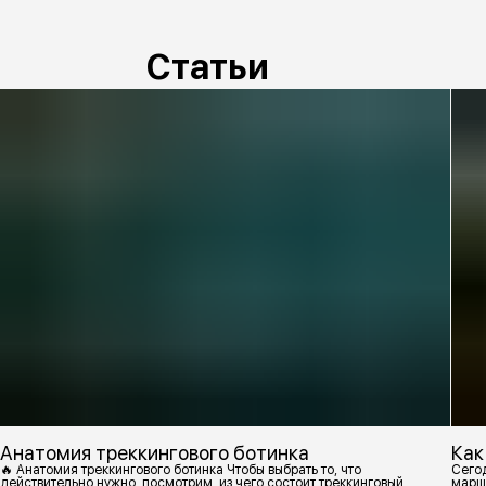
Статьи
Анатомия треккингового ботинка
Как
🔥 Анатомия треккингового ботинка Чтобы выбрать то, что
Сегод
действительно нужно, посмотрим, из чего состоит треккинговый
марш