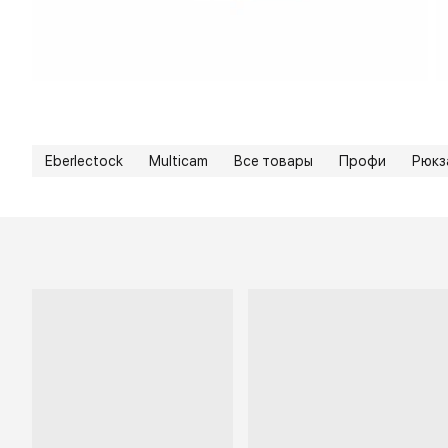
Eberlectock
Multicam
Все товары
Профи
Рюкз