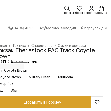
Поиск
Избранное
Войти
Корзина
8 (495) 481-03-14
Москва, Холодильный переулок д. 3
вная
›
Тактика
›
Снаряжение
›
Сумки и рюкзаки
кзак Eberlestock FAC Track Coyote
rown
 910 ₽
61 300 ₽
−
30
%
т: Coyote Brown
oyote Brown
Military Green
Multicam
мер: 1sz
sz
35л
Добавить в корзину