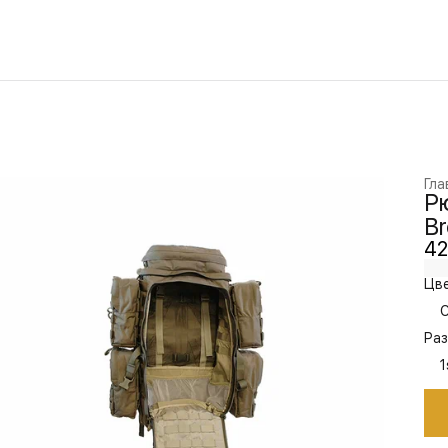
Гла
Рю
B
42
Цве
C
Раз
1