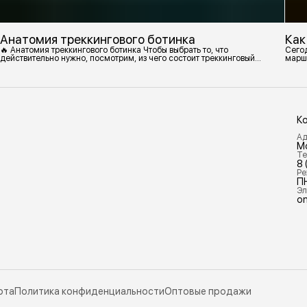
Анатомия треккингового ботинка
Как
🔥 Анатомия треккингового ботинка Чтобы выбрать то, что
Сегод
действительно нужно, посмотрим, из чего состоит треккинговый
марш
ботинок. 1. Подмётка Нижний резиновый слой, который обеспечивает
контакт с поверхностью. Подмётки делают из вулканизированной
резины с добавлением других материалов в разных пропорциях.
Обеспечивает сцепление с поверхностью, защиту от истрирания и
износа, а также безопасность. 2
К
Ад
М
Те
8 
Ре
П
Эл
on
рта
Политика конфиденциальности
Оптовые продажи