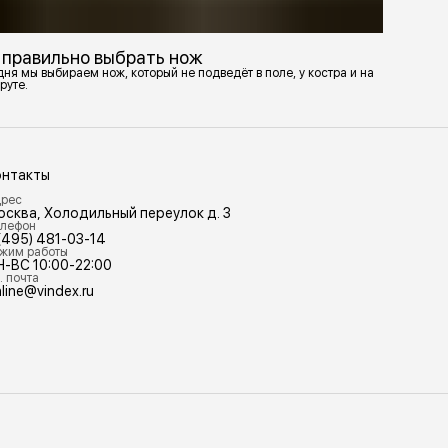
 правильно выбрать нож
ня мы выбираем нож, который не подведёт в поле, у костра и на
руте.
онтакты
рес
осква, Холодильный переулок д. 3
лефон
(495) 481-03-14
жим работы
Н-ВС 10:00-22:00
. почта
line@vindex.ru