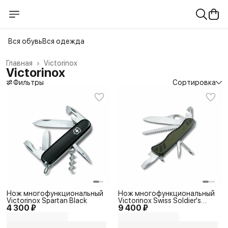
Вся обувь
Вся одежда
Главная
›
Victorinox
Victorinox
Фильтры
Сортировка
Нож многофункциональный
Нож многофункциональный
Victorinox Spartan Black
Victorinox Swiss Soldier's
4 300 ₽
9 400 ₽
Knife 08 Green/Black