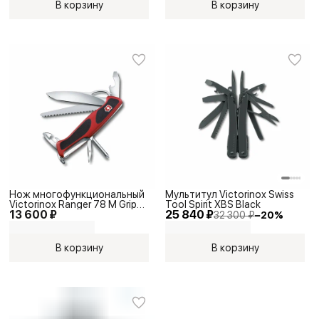
В корзину
В корзину
Нож многофункциональный
Мультитул Victorinox Swiss
Victorinox Ranger 78 M Grip
Tool Spirit XBS Black
13 600 ₽
25 840 ₽
Red/Black
32 300 ₽
−
20
%
В корзину
В корзину