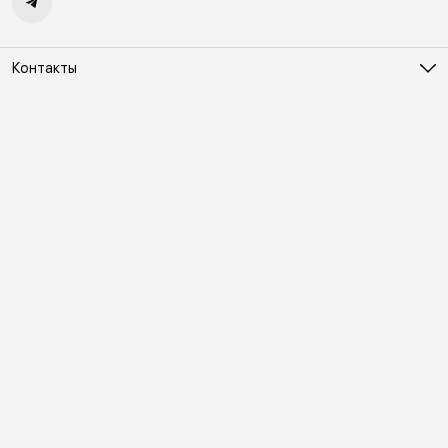
Контакты
Адрес
Москва, Холодильный переулок д. 3
Телефон
8 (495) 481-03-14
Режим работы
ПН-ВС 10:00-22:00
Эл. почта
online@vindex.ru