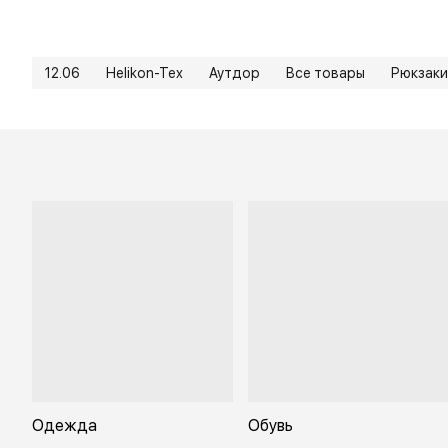
12.06
Helikon-Tex
Аутдор
Все товары
Рюкзаки
Одежда
Обувь