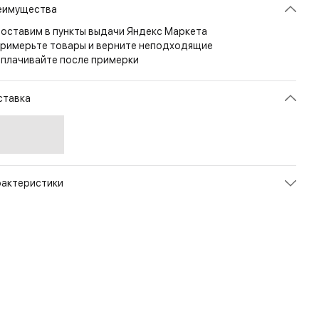
еимущества
оставим в пункты выдачи Яндекс Маркета
римерьте товары и верните неподходящие
плачивайте после примерки
ставка
рактеристики
икул
PL-RID-CD-11
ет
Coyote
змер
20л
л
Унисекс
енд
Helikon-Tex