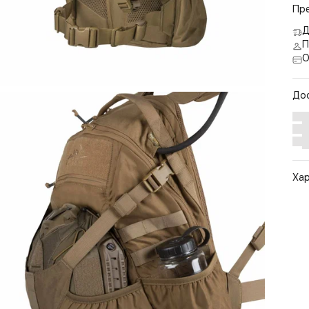
Пр
Д
П
О
До
Ха
Арт
Цв
Ра
По
Бр