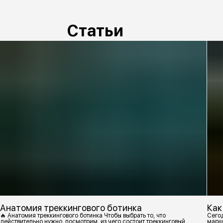
Статьи
Анатомия треккингового ботинка
Как
🔥 Анатомия треккингового ботинка Чтобы выбрать то, что
Сегод
действительно нужно, посмотрим, из чего состоит треккинговый
марш