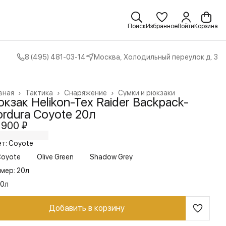
Поиск
Избранное
Войти
Корзина
8 (495) 481-03-14
Москва, Холодильный переулок д. 3
вная
›
Тактика
›
Снаряжение
›
Сумки и рюкзаки
кзак Helikon-Tex Raider Backpack-
rdura Coyote 20л
 900 ₽
т: Coyote
Coyote
Olive Green
Shadow Grey
мер: 20л
20л
Добавить в корзину