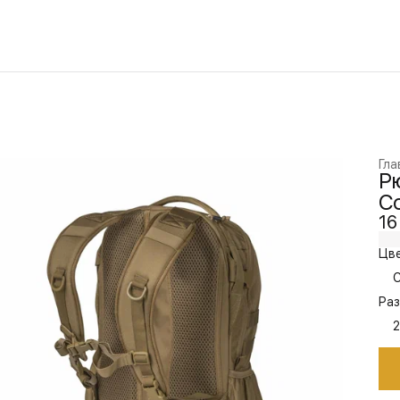
Гла
Рю
Co
16
Цве
Раз