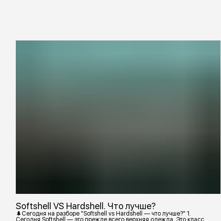
Softshell VS Hardshell. Что лучше?
🌲Сегодня на разборе "Softshell vs Hardshell — что лучше?" 1.
Сегодня Softshell — это прежде всего верхняя одежда. Это класс