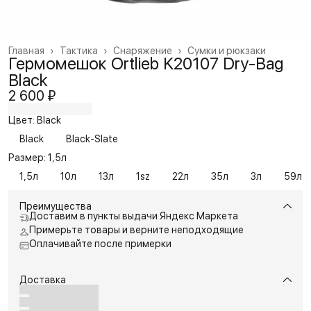
Главная
›
Тактика
›
Снаряжение
›
Сумки и рюкзаки
Гермомешок Ortlieb K20107 Dry-Bag
Black
2 600 ₽
Цвет: Black
Black
Black-Slate
Размер: 1,5л
1,5л
10л
13л
1sz
22л
35л
3л
59л
Преимущества
Доставим в пункты выдачи Яндекс Маркета
Примерьте товары и верните неподходящие
Оплачивайте после примерки
Доставка