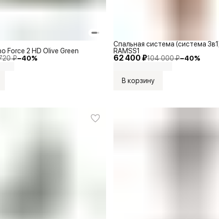
Спальная система (система 3в1)
no Force 2 HD Olive Green
RAMSS1
62 400 ₽
720 ₽
−
40
%
104 000 ₽
−
40
%
В корзину