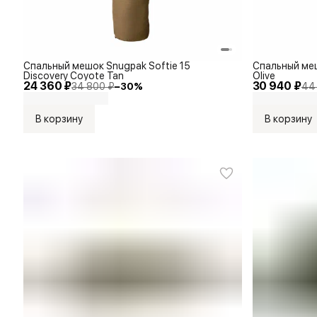
Спальный мешок Snugpak Softie 15
Спальный меш
Discovery Coyote Tan
Olive
24 360 ₽
30 940 ₽
34 800 ₽
−
30
%
44
В корзину
В корзину