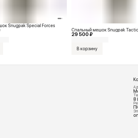
ок Snugpak Special Forces
e
Спальный мешок Snugpak Tactica
29 500 ₽
В корзину
К
Ад
М
Те
8 
Ре
П
Эл
on