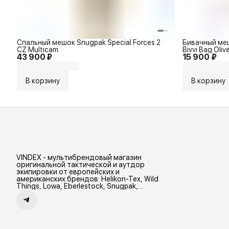
Спальный мешок Snugpak Special Forces 2
Бивачный меш
CZ Multicam
Bivvi Bag Oliv
43 900 ₽
15 900 ₽
В корзину
В корзину
VINDEX - мультибрендовый магазин
оригинальной тактической и аутдор
экипировки от европейских и
американских брендов: Helikon-Tex, Wild
Things, Lowa, Eberlestock, Snugpak,
Zamberlan и др.