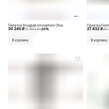
Палатка Snugpak Ionosphere Olive
Палатка Ferri
30 240 ₽
27 432 ₽
37 800 ₽
−
20
%
45 
В корзину
В корзину