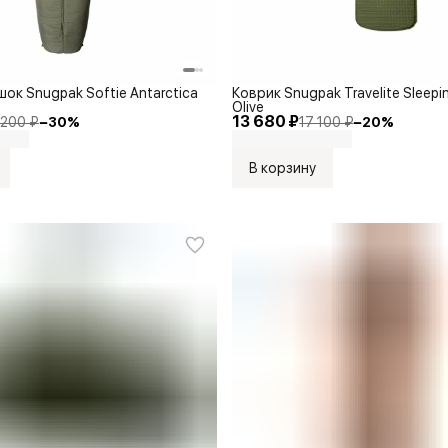
ок Snugpak Softie Antarctica
Коврик Snugpak Travelite Sleepin
Olive
13 680 ₽
 200 ₽
−
30
%
17 100 ₽
−
20
%
В корзину