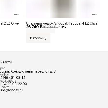
l 2 LZ Olive
Спальный мешок Snugpak Tactical 4 LZ Olive
26 740 ₽
38 200 ₽
−
30
%
В корзину
онтакты
рес
осква, Холодильный переулок д. 3
лефон
(495) 481-03-14
жим работы
Н-ВС 10:00-22:00
. почта
line@vindex.ru