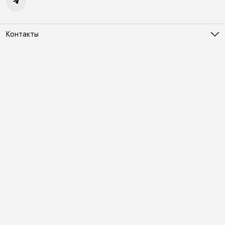
Контакты
Адрес
Москва, Холодильный переулок д. 3
Телефон
8 (495) 481-03-14
Режим работы
ПН-ВС 10:00-22:00
Эл. почта
online@vindex.ru