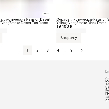
аллистические Revision Desert
Очки баллистические Revision S
/Clear/Smoke Desert Tan Frame
Yellow/Clear/Smoke Black Frame
19 100 ₽
В корзину
…
1
2
3
4
9
К
Ад
М
Те
8 
Ре
П
Эл
on