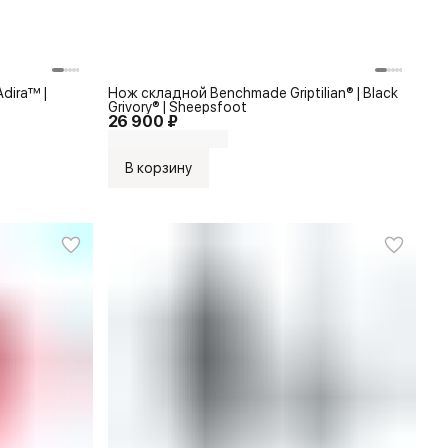
dira™ |
Нож складной Benchmade Griptilian® | Black
Grivory® | Sheepsfoot
26 900 ₽
В корзину