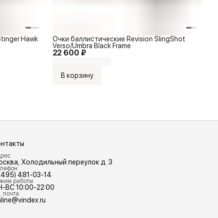
tinger Hawk
Очки баллистические Revision SlingShot
Verso/Umbra Black Frame
22 600 ₽
В корзину
онтакты
рес
осква, Холодильный переулок д. 3
лефон
(495) 481-03-14
жим работы
Н-ВС 10:00-22:00
. почта
line@vindex.ru