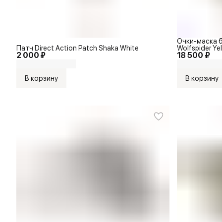
Очки-маска б
Патч Direct Action Patch Shaka White
Wolfspider Ye
2 000 ₽
18 500 ₽
В корзину
В корзину