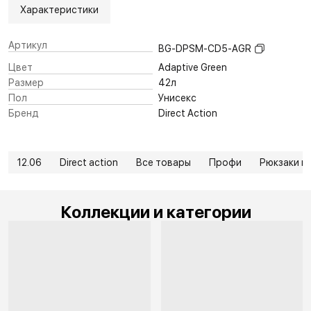
Характеристики
Артикул
BG-DPSM-CD5-AGR
Цвет
Adaptive Green
Размер
42л
Пол
Унисекс
Бренд
Direct Action
12.06
Direct action
Все товары
Профи
Рюкзаки и 
Коллекции и категории