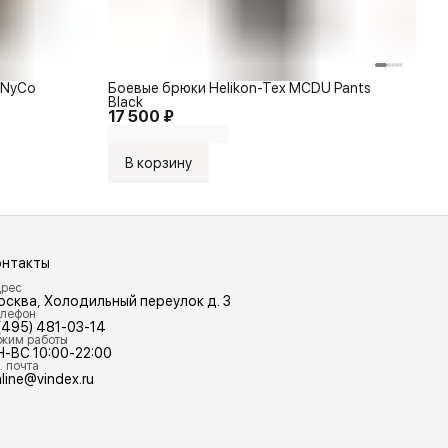
- NyCo
Боевые брюки Helikon-Tex MCDU Pants
Black
17 500 ₽
В корзину
онтакты
рес
осква, Холодильный переулок д. 3
лефон
(495) 481-03-14
жим работы
Н-ВС 10:00-22:00
. почта
line@vindex.ru