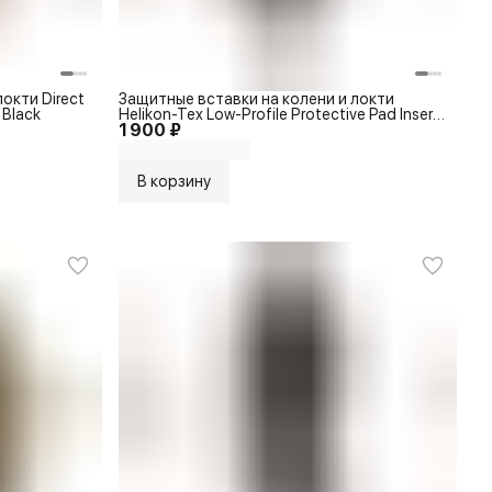
окти Direct
Защитные вставки на колени и локти
 Black
Helikon-Tex Low-Profile Protective Pad Inserts
1 900 ₽
Black
В корзину