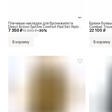
Плечевые накладки для бронежилета
Брюки боевые
Direct Action Spitfire Comfort Pad Set-Nylon
Combat Trous
7 350 ₽
22 100 ₽
Adaptive Green
10 500 ₽
−
30
%
В корзину
В корзину