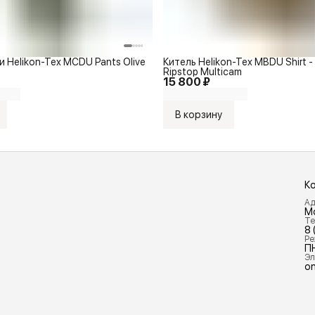
 Helikon-Tex MCDU Pants Olive
Китель Helikon-Tex MBDU Shirt 
Ripstop Multicam
15 800 ₽
В корзину
К
Ад
М
Те
8 
Ре
П
Эл
on