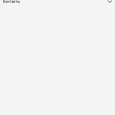
Контакты
Адрес
Москва, Холодильный переулок д. 3
Телефон
8 (495) 481-03-14
Режим работы
ПН-ВС 10:00-22:00
Эл. почта
online@vindex.ru