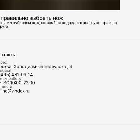
 правильно выбрать нож
ня мы выбираем нож, который не подведёт в поле, у костра и на
руте.
онтакты
рес
осква, Холодильный переулок д. 3
лефон
(495) 481-03-14
жим работы
Н-ВС 10:00-22:00
. почта
line@vindex.ru