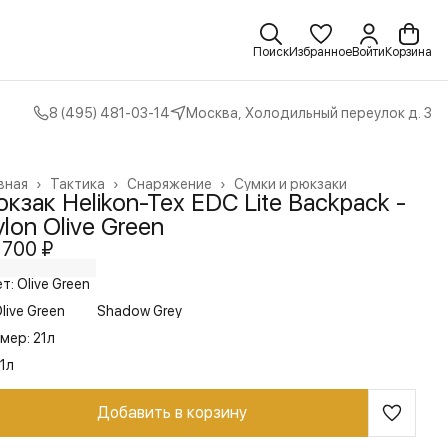
Поиск
Избранное
Войти
Корзина
8 (495) 481-03-14
Москва, Холодильный переулок д. 3
вная
›
Тактика
›
Снаряжение
›
Сумки и рюкзаки
кзак Helikon-Tex EDC Lite Backpack -
lon Olive Green
 700 ₽
т: Olive Green
live Green
Shadow Grey
мер: 21л
1л
Добавить в корзину