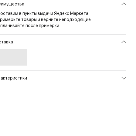
еимущества
оставим в пункты выдачи Яндекс Маркета
римерьте товары и верните неподходящие
плачивайте после примерки
ставка
рактеристики
икул
PL-ECL-NL-02
ет
Olive Green
змер
21л
л
Унисекс
енд
Helikon-Tex