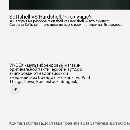
Softshell VS Hardshell. Что лучше?
🌲Сегодня на разборе "Softshell vs Hardshell — что лучше?" 1.
Сегодня Softshell — это прежде всего верхняя одежда. Это класс
тёплой и эластичной одежды, созданной объединить комфорт флиса
и ветрозащиту в одном слое. Внутри бывают разные типы: •
Влагозащитный мембранный Softshell. Когда необходима вещь с
максимально прочной, эластичной тканью. • Ветрозащитный
мембранный Softshell Демисезонная гор
VINDEX - мультибрендовый магазин
оригинальной тактической и аутдор
экипировки от европейских и
американских брендов: Helikon-Tex, Wild
Things, Lowa, Eberlestock, Snugpak,
Zamberlan и др.
Контакты
Оплата
Доставка
Правила возврата
Реквизиты
Офе