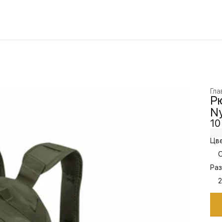
Гла
Рю
Ny
10
Цве
O
Раз
2