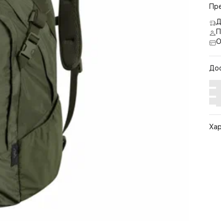
Пр
Д
П
О
До
Ха
Арт
Цв
Ра
По
Бр