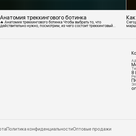
Анатомия треккингового ботинка
Как
🔥 Анатомия треккингового ботинка Чтобы выбрать то, что
Сегод
действительно нужно, посмотрим, из чего состоит треккинговый
марш
ботинок. 1. Подмётка Нижний резиновый слой, который обеспечивает
контакт с поверхностью. Подмётки делают из вулканизированной
резины с добавлением других материалов в разных пропорциях.
Обеспечивает сцепление с поверхностью, защиту от истрирания и
износа, а также безопасность. 2
К
Ад
М
Те
8 
Ре
П
Эл
on
рта
Политика конфиденциальности
Оптовые продажи