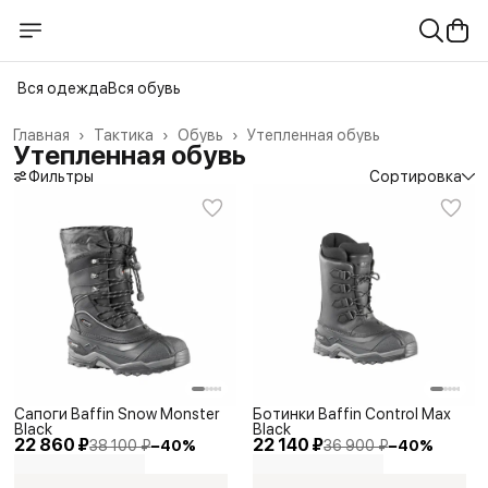
Вся одежда
Вся обувь
Главная
›
Тактика
›
Обувь
›
Утепленная обувь
Утепленная обувь
Фильтры
Сортировка
Сапоги Baffin Snow Monster
Ботинки Baffin Control Max
Black
Black
22 860 ₽
22 140 ₽
38 100 ₽
−
40
%
36 900 ₽
−
40
%