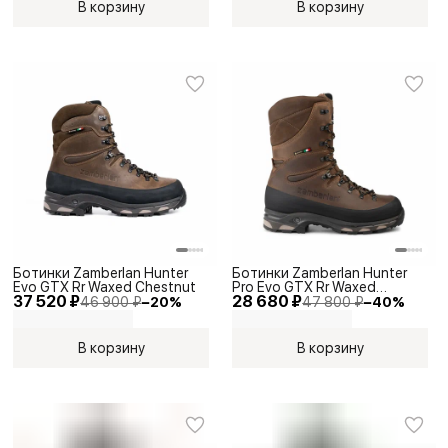
В корзину
В корзину
Ботинки Zamberlan Hunter
Ботинки Zamberlan Hunter
Evo GTX Rr Waxed Chestnut
Pro Evo GTX Rr Waxed
37 520 ₽
28 680 ₽
Chestnut
46 900 ₽
−
20
%
47 800 ₽
−
40
%
В корзину
В корзину