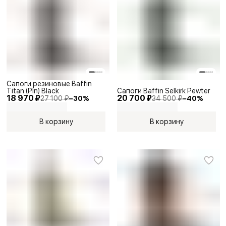
Сапоги резиновые Baffin
Titan (Pln) Black
Сапоги Baffin Selkirk Pewter
18 970 ₽
20 700 ₽
27 100 ₽
−
30
%
34 500 ₽
−
40
%
В корзину
В корзину