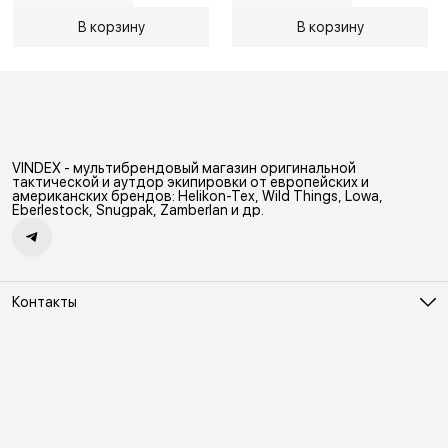
В корзину
В корзину
VINDEX - мультибрендовый магазин оригинальной
тактической и аутдор экипировки от европейских и
американских брендов: Helikon-Tex, Wild Things, Lowa,
Eberlestock, Snugpak, Zamberlan и др.
Контакты
Адрес
Москва, Холодильный переулок д. 3
Телефон
8 (495) 481-03-14
Режим работы
ПН-ВС 10:00-22:00
Эл. почта
online@vindex.ru