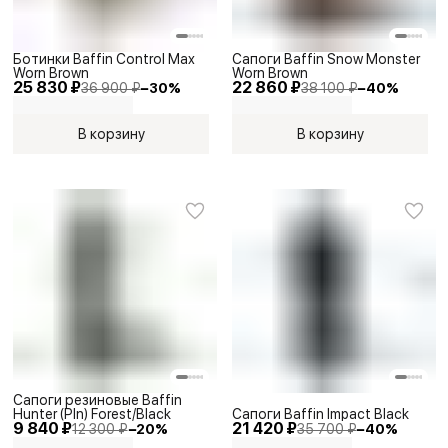
Ботинки Baffin Control Max
Сапоги Baffin Snow Monster
Worn Brown
Worn Brown
25 830 ₽
22 860 ₽
36 900 ₽
−
30
%
38 100 ₽
−
40
%
В корзину
В корзину
Сапоги резиновые Baffin
Hunter (Pln) Forest/Black
Сапоги Baffin Impact Black
9 840 ₽
21 420 ₽
12 300 ₽
−
20
%
35 700 ₽
−
40
%