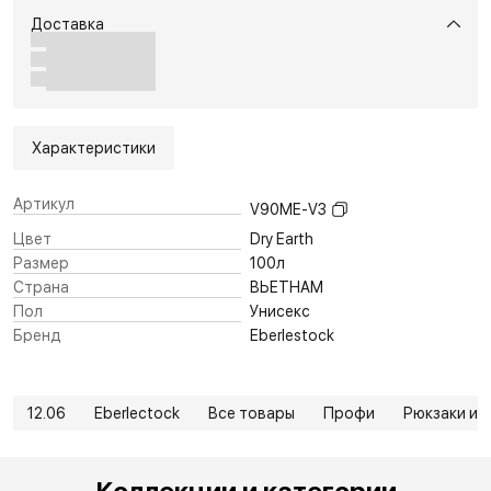
Доставка
Характеристики
Артикул
V90ME-V3
Цвет
Dry Earth
Размер
100л
Страна
ВЬЕТНАМ
Пол
Унисекс
Бренд
Eberlestock
12.06
Eberlectock
Все товары
Профи
Рюкзаки и 