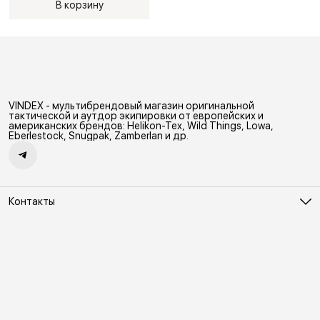
В корзину
VINDEX - мультибрендовый магазин оригинальной
тактической и аутдор экипировки от европейских и
американских брендов: Helikon-Tex, Wild Things, Lowa,
Eberlestock, Snugpak, Zamberlan и др.
Контакты
Адрес
Москва, Холодильный переулок д. 3
Телефон
8 (495) 481-03-14
Режим работы
ПН-ВС 10:00-22:00
Эл. почта
online@vindex.ru