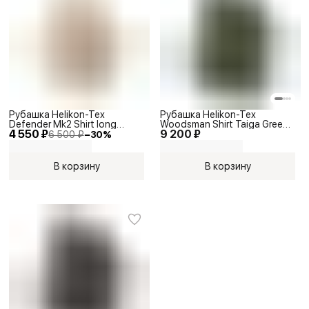
Рубашка Helikon-Tex
Рубашка Helikon-Tex
Defender Mk2 Shirt long
Woodsman Shirt Taiga Green
4 550 ₽
9 200 ₽
sleeve - PolyCotton Ripstop
Black A
6 500 ₽
−
30
%
Khaki
В корзину
В корзину