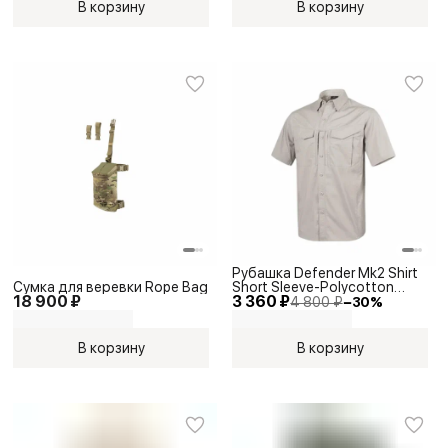
В корзину
В корзину
Рубашка Defender Mk2 Shirt
Сумка для веревки Rope Bag
Short Sleeve-Polycotton
18 900 ₽
3 360 ₽
Ripstop
4 800 ₽
−
30
%
В корзину
В корзину