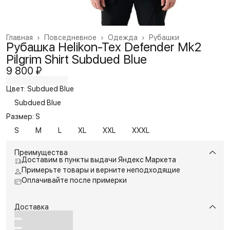
Главная
›
Повседневное
›
Одежда
›
Рубашки
Рубашка Helikon-Tex Defender Mk2
Pilgrim Shirt Subdued Blue
9 800 ₽
Цвет: Subdued Blue
Subdued Blue
Размер: S
S
M
L
XL
XXL
XXXL
Преимущества
Доставим в пункты выдачи Яндекс Маркета
Примерьте товары и верните неподходящие
Оплачивайте после примерки
Доставка