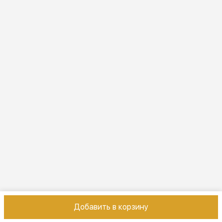
Эл. почта
online@vindex.ru
Добавить в корзину
Контакты
Оплата
Доставка
Правила возврата
Реквизиты
Оферт