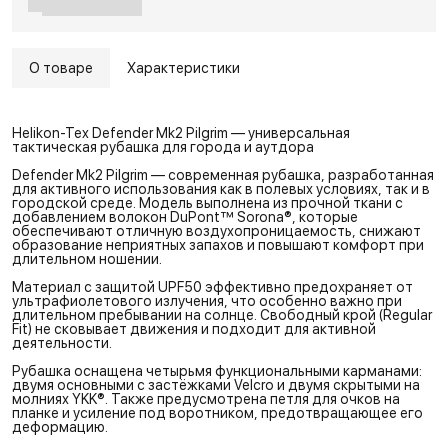
О товаре
Характеристики
Helikon-Tex Defender Mk2 Pilgrim — универсальная
тактическая рубашка для города и аутдора
Defender Mk2 Pilgrim — современная рубашка, разработанная
для активного использования как в полевых условиях, так и в
городской среде. Модель выполнена из прочной ткани с
добавлением волокон DuPont™ Sorona®, которые
обеспечивают отличную воздухопроницаемость, снижают
образование неприятных запахов и повышают комфорт при
длительном ношении.
Материал с защитой UPF50 эффективно предохраняет от
ультрафиолетового излучения, что особенно важно при
длительном пребывании на солнце. Свободный крой (Regular
Fit) не сковывает движения и подходит для активной
деятельности.
Рубашка оснащена четырьмя функциональными карманами:
двумя основными с застёжками Velcro и двумя скрытыми на
молниях YKK®. Также предусмотрена петля для очков на
планке и усиление под воротником, предотвращающее его
деформацию.