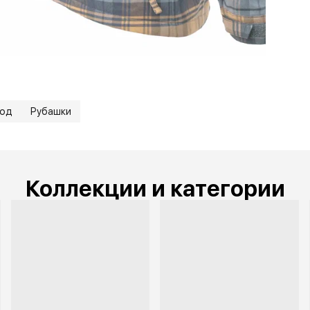
• З
Бр
• 7
род
Рубашки
Коллекции и категории