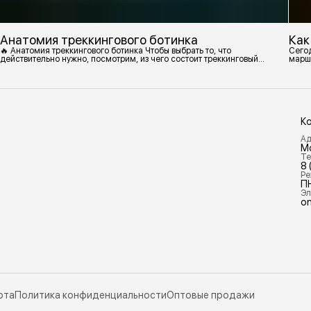
Анатомия треккингового ботинка
Как
🔥 Анатомия треккингового ботинка Чтобы выбрать то, что
Сегод
действительно нужно, посмотрим, из чего состоит треккинговый
марш
ботинок. 1. Подмётка Нижний резиновый слой, который обеспечивает
контакт с поверхностью. Подмётки делают из вулканизированной
резины с добавлением других материалов в разных пропорциях.
Обеспечивает сцепление с поверхностью, защиту от истрирания и
износа, а также безопасность. 2
К
Ад
М
Те
8 
Ре
П
Эл
on
рта
Политика конфиденциальности
Оптовые продажи