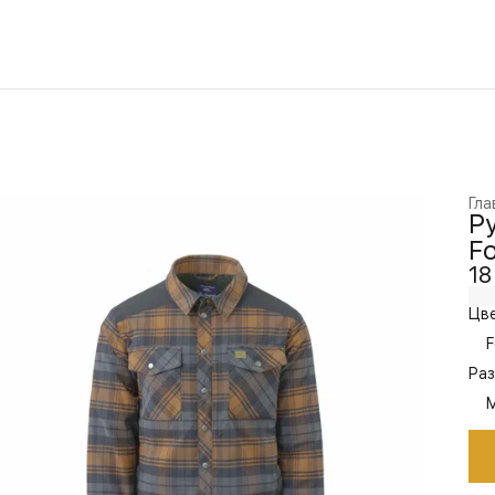
Гла
Ру
Fo
18
Цве
F
Раз
M