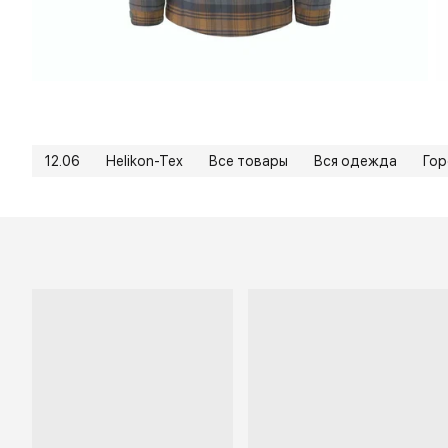
12.06
Helikon-Tex
Все товары
Вся одежда
Го