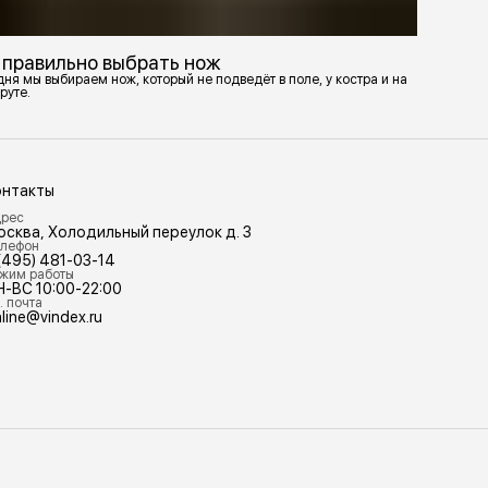
 правильно выбрать нож
ня мы выбираем нож, который не подведёт в поле, у костра и на
руте.
онтакты
рес
осква, Холодильный переулок д. 3
лефон
(495) 481-03-14
жим работы
Н-ВС 10:00-22:00
. почта
line@vindex.ru