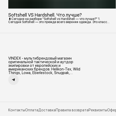
Softshell VS Hardshell. Что лучше?
🌲Сегодня на разборе "Softshell vs Hardshell — что лучше?" 1.
Сегодня Softshell — это прежде всего верхняя одежда. Это класс
тёплой и эластичной одежды, созданной объединить комфорт флиса
и ветрозащиту в одном слое. Внутри бывают разные типы: •
Влагозащитный мембранный Softshell. Когда необходима вещь с
максимально прочной, эластичной тканью. • Ветрозащитный
мембранный Softshell Демисезонная гор
VINDEX - мультибрендовый магазин
оригинальной тактической и аутдор
экипировки от европейских и
американских брендов: Helikon-Tex, Wild
Things, Lowa, Eberlestock, Snugpak,
Zamberlan и др.
Контакты
Оплата
Доставка
Правила возврата
Реквизиты
Офе