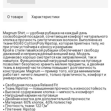
О товаре
Характеристики
Magnum Shirt — удобная рубашка на каждый день
сосвободной посадкой, сочетающая комфорт натурального
хлопка и прочность синтетических волокон. Выполнена из
ткани 60/40 Cotton/Poly Ripstop, которая приятна к телу, но
при этом устойчива к износу и разрывам.
Крой в стиле гавайской рубашки обеспечивает свободу
движений и непринуждённый внешний вид. Модель
одинаково хорошо смотрится как заправленной, так и
навыпуск. Функциональный нагрудный карман на пуговице
позволяет безопасно хранить мелкие предметы, а двойная
ткань в верхней части спины повышает долговечность
конструкции. Magnum — пример того, когда минимализм
работает: ничего лишнего, только практичность, комфорт и
универсальность.
• Свободная посадка Relaxed Fit
• Ткань Ripstop — повышенная прочность и износостойкость
• Высокое содержание хлопка — мягкость и комфорт
• Нагрудный карман на пуговице
• Двойная кокетка для дополнительной прочности
• Материал: 60% хлопок, 40% полиэстер
• Плотность ткани: 122 Г/м²
• Плетение: Ripstop