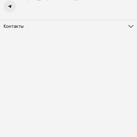
Контакты
Адрес
Москва, Холодильный переулок д. 3
Телефон
8 (495) 481-03-14
Режим работы
ПН-ВС 10:00-22:00
Эл. почта
online@vindex.ru