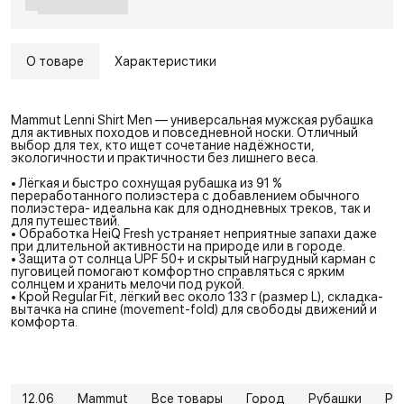
О товаре
Характеристики
Mammut Lenni Shirt Men — универсальная мужская рубашка
для активных походов и повседневной носки. Отличный
выбор для тех, кто ищет сочетание надёжности,
экологичности и практичности без лишнего веса.
• Лёгкая и быстро сохнущая рубашка из 91 %
переработанного полиэстера с добавлением обычного
полиэстера- идеальна как для однодневных треков, так и
для путешествий.
• Обработка HeiQ Fresh устраняет неприятные запахи даже
при длительной активности на природе или в городе.
• Защита от солнца UPF 50+ и скрытый нагрудный карман с
пуговицей помогают комфортно справляться с ярким
солнцем и хранить мелочи под рукой.
• Крой Regular Fit, лёгкий вес около 133 г (размер L), складка-
вытачка на спине (movement-fold) для свободы движений и
комфорта.
12.06
Mammut
Все товары
Город
Рубашки
Ру