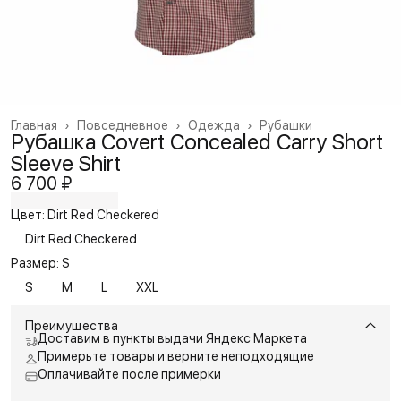
Главная
›
Повседневное
›
Одежда
›
Рубашки
Рубашка Covert Concealed Carry Short
Sleeve Shirt
6 700 ₽
Цвет: Dirt Red Checkered
Dirt Red Checkered
Размер: S
S
M
L
XXL
Преимущества
Доставим в пункты выдачи Яндекс Маркета
Примерьте товары и верните неподходящие
Оплачивайте после примерки