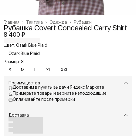
Главная
›
Тактика
›
Одежда
›
Рубашки
Рубашка Covert Concealed Carry Shirt
8 400 ₽
Цвет: Ozark Blue Plaid
Ozark Blue Plaid
Размер: S
S
M
L
XL
XXL
Преимущества
Доставим в пункты выдачи Яндекс Маркета
Примерьте товары и верните неподходящие
Оплачивайте после примерки
Доставка