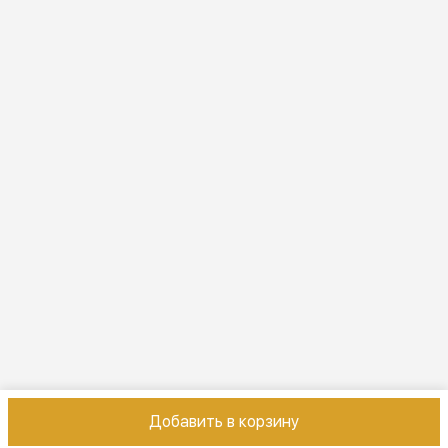
Эл. почта
online@vindex.ru
Добавить в корзину
Контакты
Оплата
Доставка
Правила возврата
Реквизиты
Оферт