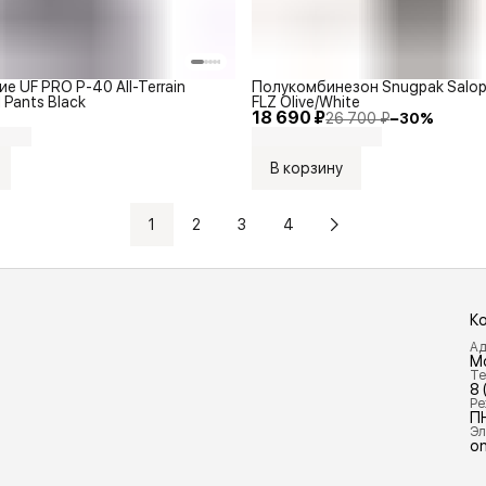
е UF PRO P-40 All-Terrain
Полукомбинезон Snugpak Salop
l Pants Black
FLZ Olive/White
18 690 ₽
26 700 ₽
−
30
%
В корзину
1
2
3
4
К
Ад
М
Те
8 
Ре
П
Эл
on