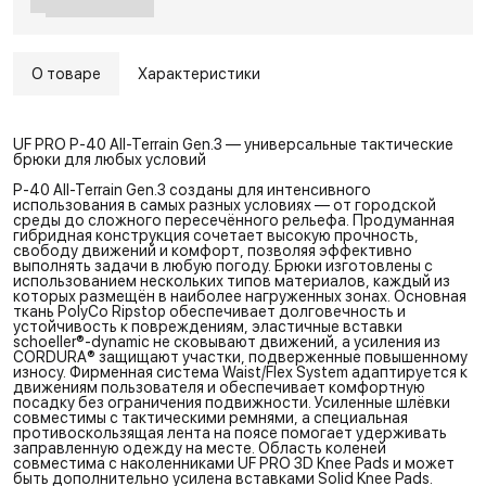
О товаре
Характеристики
UF PRO P-40 All-Terrain Gen.3 — универсальные тактические
брюки для любых условий
P-40 All-Terrain Gen.3 созданы для интенсивного
использования в самых разных условиях — от городской
среды до сложного пересечённого рельефа. Продуманная
гибридная конструкция сочетает высокую прочность,
свободу движений и комфорт, позволяя эффективно
выполнять задачи в любую погоду. Брюки изготовлены с
использованием нескольких типов материалов, каждый из
которых размещён в наиболее нагруженных зонах. Основная
ткань PolyCo Ripstop обеспечивает долговечность и
устойчивость к повреждениям, эластичные вставки
schoeller®-dynamic не сковывают движений, а усиления из
CORDURA® защищают участки, подверженные повышенному
износу. Фирменная система Waist/Flex System адаптируется к
движениям пользователя и обеспечивает комфортную
посадку без ограничения подвижности. Усиленные шлёвки
совместимы с тактическими ремнями, а специальная
противоскользящая лента на поясе помогает удерживать
заправленную одежду на месте. Область коленей
совместима с наколенниками UF PRO 3D Knee Pads и может
быть дополнительно усилена вставками Solid Knee Pads.