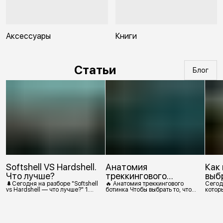
Аксессуары
Книги
Статьи
Блог
Softshell VS Hardshell.
Анатомия
Как
Что лучше?
треккингового
выб
ботинка
🌲Сегодня на разборе "Softshell
🔥 Анатомия треккингового
Сегод
vs Hardshell — что лучше?" 1.
ботинка Чтобы выбрать то, что
которы
Сегодня Softshell — это прежде
действительно нужно,
костр
всего верхняя одежда. Это
посмотрим, из чего состоит
класс тёплой и эластичной
треккинговый ботинок. 1.
одежды, созданной объединить
Подмётка Нижний резиновый
комфорт флиса и ветрозащиту в
слой, который обеспечивает