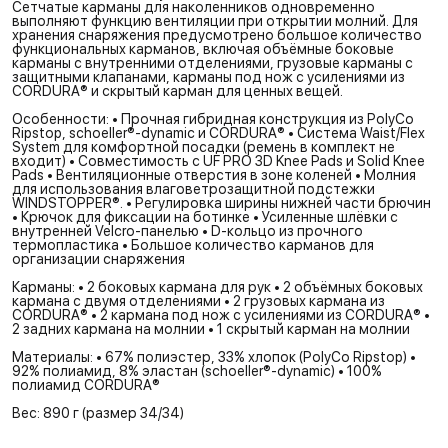
Сетчатые карманы для наколенников одновременно
выполняют функцию вентиляции при открытии молний. Для
хранения снаряжения предусмотрено большое количество
функциональных карманов, включая объёмные боковые
карманы с внутренними отделениями, грузовые карманы с
защитными клапанами, карманы под нож с усилениями из
CORDURA® и скрытый карман для ценных вещей.
Особенности: • Прочная гибридная конструкция из PolyCo
Ripstop, schoeller®-dynamic и CORDURA® • Система Waist/Flex
System для комфортной посадки (ремень в комплект не
входит) • Совместимость с UF PRO 3D Knee Pads и Solid Knee
Pads • Вентиляционные отверстия в зоне коленей • Молния
для использования влаговетрозащитной подстежки
WINDSTOPPER®. • Регулировка ширины нижней части брючин
• Крючок для фиксации на ботинке • Усиленные шлёвки с
внутренней Velcro-панелью • D-кольцо из прочного
термопластика • Большое количество карманов для
организации снаряжения
Карманы: • 2 боковых кармана для рук • 2 объёмных боковых
кармана с двумя отделениями • 2 грузовых кармана из
CORDURA® • 2 кармана под нож с усилениями из CORDURA® •
2 задних кармана на молнии • 1 скрытый карман на молнии
Материалы: • 67% полиэстер, 33% хлопок (PolyCo Ripstop) •
92% полиамид, 8% эластан (schoeller®-dynamic) • 100%
полиамид CORDURA®
Вес: 890 г (размер 34/34)