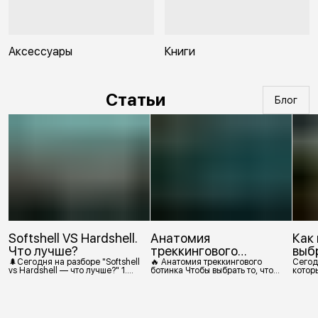
Аксессуары
Книги
Статьи
Блог
Softshell VS Hardshell.
Анатомия
Как
Что лучше?
треккингового
выб
ботинка
🌲Сегодня на разборе "Softshell
🔥 Анатомия треккингового
Сегод
vs Hardshell — что лучше?" 1.
ботинка Чтобы выбрать то, что
которы
Сегодня Softshell — это прежде
действительно нужно,
костр
всего верхняя одежда. Это
посмотрим, из чего состоит
класс тёплой и эластичной
треккинговый ботинок. 1.
одежды, созданной объединить
Подмётка Нижний резиновый
комфорт флиса и ветрозащиту в
слой, который обеспечивает