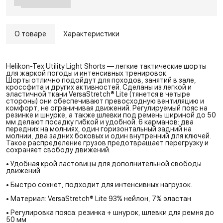
О товаре
Характеристики
Helikon-Tex Utility Light Shorts — легкие тактические шорты
для жаркой погоды и интенсивных тренировок.
Шорты отлично подойдут для походов, занятий в зале,
кроссфита и других активностей. Сделаны из легкой и
эластичной ткани VersaStretch® Lite (тянется в четыре
стороны) они обеспечивают превосходную вентиляцию и
комфорт, не ограничивая движений. Регулируемый пояс на
резинке и шнурке, а также шлевки под ремень шириной до 50
мм делают посадку гибкой и удобной. 6 карманов: два
передних на молниях, один горизонтальный задний на
молнии, два задних боковых и один внутренний для ключей.
Такое распределение грузов предотвращает перегрузку и
сохраняет свободу движений.
• Удобная крой ластовицы для дополнительной свободы
движений.
• Быстро сохнет, подходит для интенсивных нагрузок.
• Материал: VersaStretch® Lite 93% нейлон, 7% эластан
• Регулировка пояса: резинка + шнурок, шлевки для ремня до
50 мм