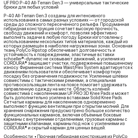
UF PRO P-40 All-Terrain Gen.3 — универсальные тактические
брюки для любых условий
P-40 All-Terrain Gen.3 созданы для интенсивного
использования в самых разных условиях — от городской
среды до сложного пересечённого рельефа. Продуманная
гибридная конструкция сочетает высокую прочность,
свободу движений и комфорт, позволяя эффективно
выполнять задачи в любую погоду. Брюки изготовлены с
использованием нескольких типов материалов, каждый из
которых размещён в наиболее нагруженных зонах. Основная
ткань PolyCo Ripstop обеспечивает долговечность и
устойчивость к повреждениям, эластичные вставки
schoeller®-dynamic не сковывают движений, а усиления из
CORDURA® защищают участки, подверженные повышенному
износу. Фирменная система Waist/Flex System адаптируется к
движениям пользователя и обеспечивает комфортную
посадку без ограничения подвижности. Усиленные шлёвки
совместимы с тактическими ремнями, а специальная
противоскользящая лента на поясе помогает удерживать
заправленную одежду на месте. Область коленей
совместима с наколенниками UF PRO 3D Knee Pads и может
быть дополнительно усилена вставками Solid Knee Pads.
Сетчатые карманы для наколенников одновременно
выполняют функцию вентиляции при открытии молний. Для
хранения снаряжения предусмотрено большое количество
функциональных карманов, включая объёмные боковые
карманы с внутренними отделениями, грузовые карманы с
защитными клапанами, карманы под нож с усилениями из
CORDURA® и скрытый карман для ценных вещей.
Особенности: • Прочная гибридная конструкция из PolyCo