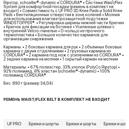
Ripstop, schoeller®-dynamic и CORDURA® • Система Waist/Flex
System для комфортной посадки (ремень в комплект не
входит) • Совместимость с UF PRO 3D Knee Pads и Solid Knee
Pads • Вентиляционные отверстия в зоне коленей • Молния
для использования влаговетрозащитной подстежки
WINDSTOPPER®. • Регулировка ширины нижней части брючин
• Крючок для фиксации на ботинке • Усиленные шлёвки с
внутренней Velcro-панелью • D-кольцо из прочного
термопластика • Большое количество карманов для
организации снаряжения
Карманы: • 2 боковых кармана для рук • 2 объёмных боковых
кармана с двумя отделениями • 2 грузовых кармана из
CORDURA® • 2 кармана под нож с усилениями из CORDURA® •
2 задних кармана на молнии • 1 скрытый карман на молнии
Материалы: • 67% полиэстер, 33% хлопок (PolyCo Ripstop) •
92% полиамид, 8% эластан (schoeller®-dynamic) • 100%
полиамид CORDURA®
Вес: 890 г (размер 34/34)
РЕМЕНЬ WAIST/FLEX BELT В КОМПЛЕКТ НЕ ВХОДИТ
UF PRO
Брюки и шорты
Брюки и шорты
Брюки и шор