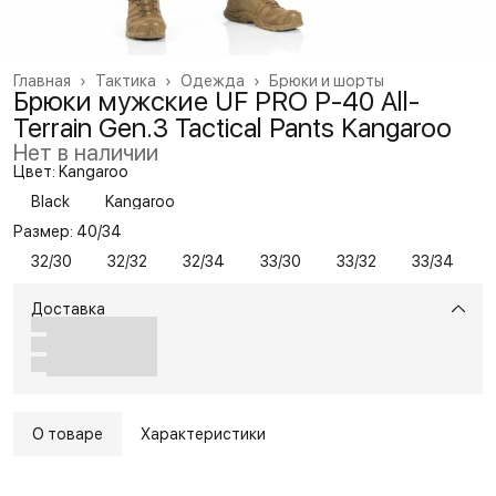
Главная
›
Тактика
›
Одежда
›
Брюки и шорты
Брюки мужские UF PRO P-40 All-
Terrain Gen.3 Tactical Pants Kangaroo
Нет в наличии
Цвет: Kangaroo
Black
Kangaroo
Размер: 40/34
32/30
32/32
32/34
33/30
33/32
33/34
Доставка
О товаре
Характеристики