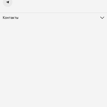
Контакты
Адрес
Москва, Холодильный переулок д. 3
Телефон
8 (495) 481-03-14
Режим работы
ПН-ВС 10:00-22:00
Эл. почта
online@vindex.ru