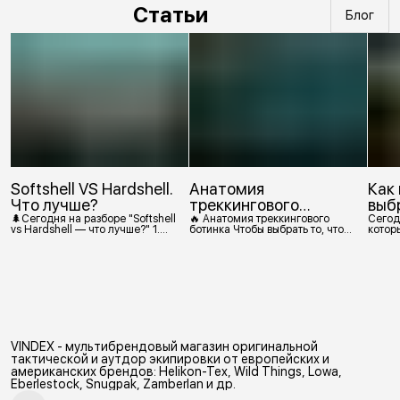
Статьи
Блог
Softshell VS Hardshell.
Анатомия
Как
Что лучше?
треккингового
выб
ботинка
🌲Сегодня на разборе "Softshell
🔥 Анатомия треккингового
Сегод
vs Hardshell — что лучше?" 1.
ботинка Чтобы выбрать то, что
которы
Сегодня Softshell — это прежде
действительно нужно,
костр
всего верхняя одежда. Это
посмотрим, из чего состоит
класс тёплой и эластичной
треккинговый ботинок. 1.
одежды, созданной объединить
Подмётка Нижний резиновый
комфорт флиса и ветрозащиту в
слой, который обеспечивает
одном слое. Внутри бывают
контакт с поверхностью.
разные типы: • Влагозащитный
Подмётки делают из
мембранный Softshell. Когда
вулканизированной резины с
необходима вещь с
добавлением других
максимально прочной,
материалов в разных
VINDEX - мультибрендовый магазин оригинальной
эластичной тканью. •
пропорциях. Обеспечивает
Ветрозащитный мембранный
сцепление с поверхностью,
тактической и аутдор экипировки от европейских и
Softshell Демисезонная гор
защиту от истрирания и износа,
американских брендов: Helikon-Tex, Wild Things, Lowa,
а также безопасность. 2
Eberlestock, Snugpak, Zamberlan и др.