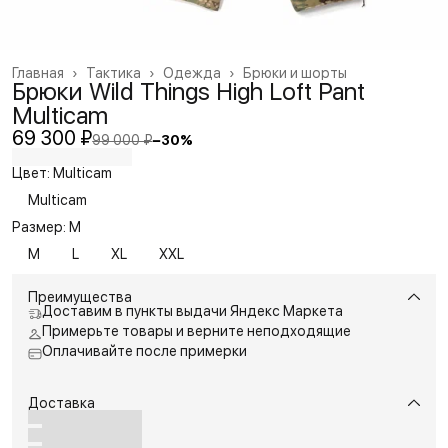
Главная
›
Тактика
›
Одежда
›
Брюки и шорты
Брюки Wild Things High Loft Pant
Multicam
69 300 ₽
99 000 ₽
−
30
%
Цвет: Multicam
Multicam
Размер: M
M
L
XL
XXL
Преимущества
Доставим в пункты выдачи Яндекс Маркета
Примерьте товары и верните неподходящие
Оплачивайте после примерки
Доставка