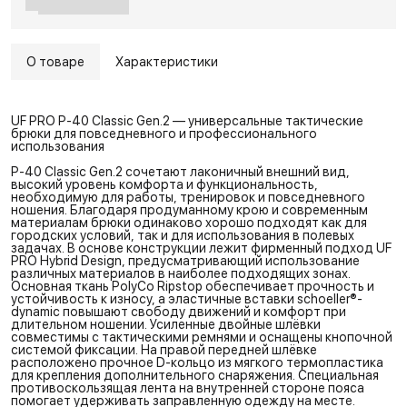
О товаре
Характеристики
UF PRO P-40 Classic Gen.2 — универсальные тактические
брюки для повседневного и профессионального
использования
P-40 Classic Gen.2 сочетают лаконичный внешний вид,
высокий уровень комфорта и функциональность,
необходимую для работы, тренировок и повседневного
ношения. Благодаря продуманному крою и современным
материалам брюки одинаково хорошо подходят как для
городских условий, так и для использования в полевых
задачах. В основе конструкции лежит фирменный подход UF
PRO Hybrid Design, предусматривающий использование
различных материалов в наиболее подходящих зонах.
Основная ткань PolyCo Ripstop обеспечивает прочность и
устойчивость к износу, а эластичные вставки schoeller®-
dynamic повышают свободу движений и комфорт при
длительном ношении. Усиленные двойные шлёвки
совместимы с тактическими ремнями и оснащены кнопочной
системой фиксации. На правой передней шлёвке
расположено прочное D-кольцо из мягкого термопластика
для крепления дополнительного снаряжения. Специальная
противоскользящая лента на внутренней стороне пояса
помогает удерживать заправленную одежду на месте.