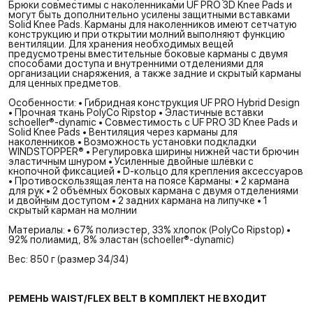
Брюки совместимы с наколенниками UF PRO 3D Knee Pads и
могут быть дополнительно усилены защитными вставками
Solid Knee Pads. Карманы для наколенников имеют сетчатую
конструкцию и при открытии молний выполняют функцию
вентиляции. Для хранения необходимых вещей
предусмотрены вместительные боковые карманы с двумя
способами доступа и внутренними отделениями для
организации снаряжения, а также задние и скрытый карманы
для ценных предметов.
Особенности: • Гибридная конструкция UF PRO Hybrid Design
• Прочная ткань PolyCo Ripstop • Эластичные вставки
schoeller®-dynamic • Совместимость с UF PRO 3D Knee Pads и
Solid Knee Pads • Вентиляция через карманы для
наколенников • Возможность установки подкладки
WINDSTOPPER® • Регулировка ширины нижней части брючин
эластичным шнуром • Усиленные двойные шлёвки с
кнопочной фиксацией • D-кольцо для крепления аксессуаров
• Противоскользящая лента на поясе Карманы: • 2 кармана
для рук • 2 объёмных боковых кармана с двумя отделениями
и двойным доступом • 2 задних кармана на липучке • 1
скрытый карман на молнии
Материалы: • 67% полиэстер, 33% хлопок (PolyCo Ripstop) •
92% полиамид, 8% эластан (schoeller®-dynamic)
Вес: 850 г (размер 34/34)
РЕМЕНЬ WAIST/FLEX BELT В КОМПЛЕКТ НЕ ВХОДИТ