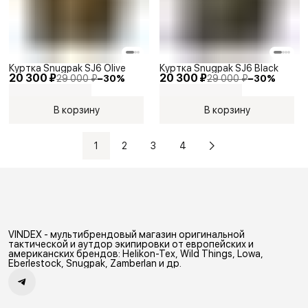
Куртка Snugpak SJ6 Olive
Куртка Snugpak SJ6 Black
20 300 ₽
20 300 ₽
29 000 ₽
−
30
%
29 000 ₽
−
30
%
В корзину
В корзину
1
2
3
4
VINDEX - мультибрендовый магазин оригинальной
тактической и аутдор экипировки от европейских и
американских брендов: Helikon-Tex, Wild Things, Lowa,
Eberlestock, Snugpak, Zamberlan и др.