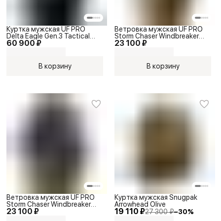
Куртка мужская UF PRO
Ветровка мужская UF PRO
Delta Eagle Gen.3 Tactical
Storm Chaser Windbreaker
60 900 ₽
23 100 ₽
Softshell Jacket Black
Jacket Brown Grey
В корзину
В корзину
Ветровка мужская UF PRO
Куртка мужская Snugpak
Storm Chaser Windbreaker
Arrowhead Olive
23 100 ₽
19 110 ₽
Jacket Black
27 300 ₽
−
30
%