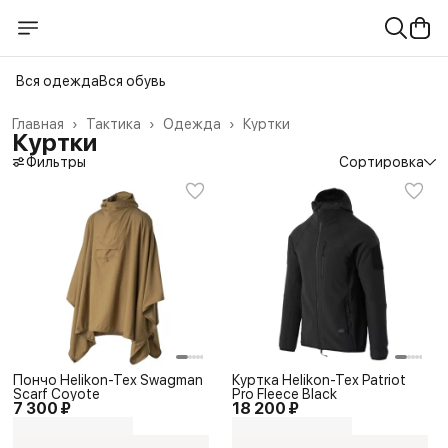
Вся одежда
Вся обувь
Главная
›
Тактика
›
Одежда
›
Куртки
Куртки
Фильтры
Сортировка
Пончо Helikon-Tex Swagman
Куртка Helikon-Tex Patriot
Scarf Coyote
Pro Fleece Black
7 300 ₽
18 200 ₽