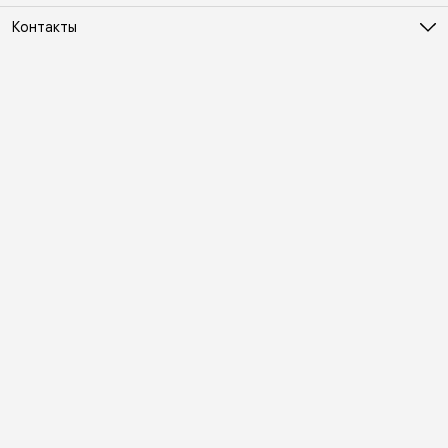
Контакты
Адрес
Москва, Холодильный переулок д. 3
Телефон
8 (495) 481-03-14
Режим работы
ПН-ВС 10:00-22:00
Эл. почта
online@vindex.ru