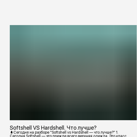
Softshell VS Hardshell. Что лучше?
🌲Сегодня на разборе "Softshell vs Hardshell — что лучше?" 1.
Сегодня Softshell — это прежде всего верхняя одежда. Это класс