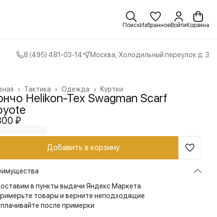
Поиск
Избранное
Войти
Корзина
8 (495) 481-03-14
Москва, Холодильный переулок д. 3
вная
›
Тактика
›
Одежда
›
Куртки
нчо Helikon-Tex Swagman Scarf
oyote
300 ₽
Добавить в корзину
еимущества
оставим в пункты выдачи Яндекс Маркета
римерьте товары и верните неподходящие
плачивайте после примерки