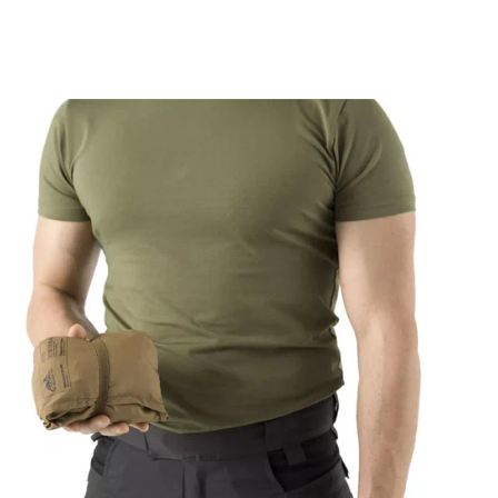
дол
Лёг
вос
мно
сов
Хар
• М
тен
• З
• К
• Б
• М
• С
• 1
• П
• Р
• Р
• В