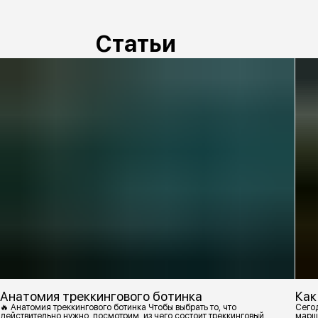
Статьи
Анатомия треккингового ботинка
Как
🔥 Анатомия треккингового ботинка Чтобы выбрать то, что
Сегод
действительно нужно, посмотрим, из чего состоит треккинговый
марш