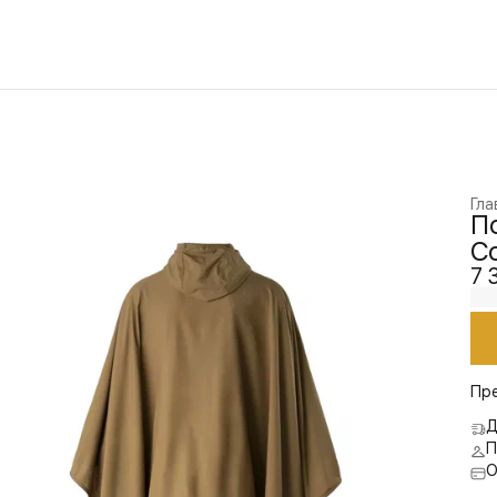
Гла
По
C
7 
Пр
Д
П
О