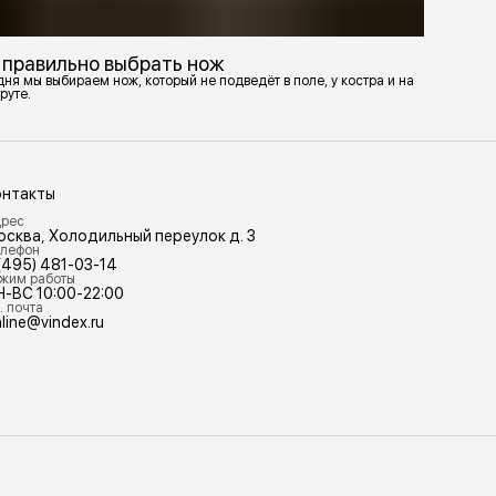
 правильно выбрать нож
ня мы выбираем нож, который не подведёт в поле, у костра и на
руте.
онтакты
рес
осква, Холодильный переулок д. 3
лефон
(495) 481-03-14
жим работы
Н-ВС 10:00-22:00
. почта
line@vindex.ru