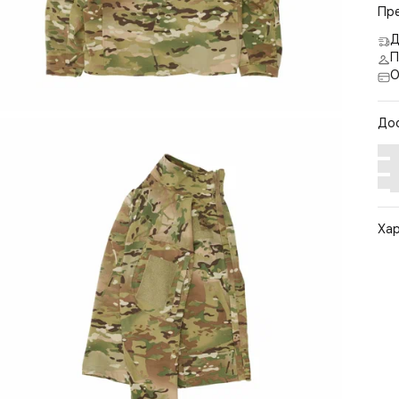
Пр
Д
П
О
До
Ха
Арт
Цв
Ра
Ст
По
Бр