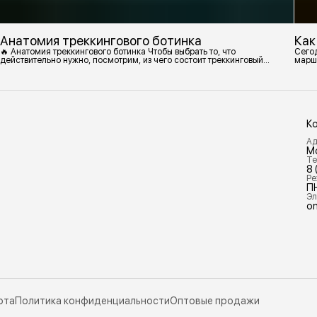
Анатомия треккингового ботинка
Как
🔥 Анатомия треккингового ботинка Чтобы выбрать то, что
Сегод
действительно нужно, посмотрим, из чего состоит треккинговый
марш
ботинок. 1. Подмётка Нижний резиновый слой, который обеспечивает
контакт с поверхностью. Подмётки делают из вулканизированной
резины с добавлением других материалов в разных пропорциях.
Обеспечивает сцепление с поверхностью, защиту от истрирания и
износа, а также безопасность. 2
К
Ад
М
Те
8 
Ре
П
Эл
on
рта
Политика конфиденциальности
Оптовые продажи