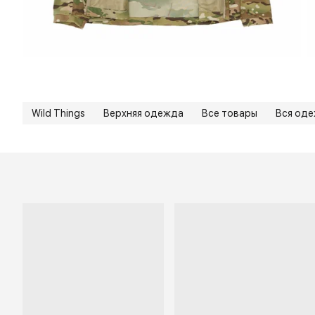
Wild Things
Верхняя одежда
Все товары
Вся од