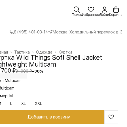
Поиск
Избранное
Войти
Корзина
8 (495) 481-03-14
Москва, Холодильный переулок д. 3
вная
›
Тактика
›
Одежда
›
Куртки
ртка Wild Things Soft Shell Jacket
ghtweight Multicam
 700 ₽
91 000 ₽
−
30
%
т: Multicam
ulticam
мер: M
M
L
XL
XXL
Добавить в корзину