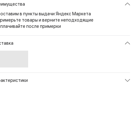
еимущества
оставим в пункты выдачи Яндекс Маркета
римерьте товары и верните неподходящие
плачивайте после примерки
ставка
рактеристики
икул
WT-50005-9MU
ет
Multicam
змер
M
рана
СОЕДИНЕННЫЕ ШТАТЫ
л
Мужской
енд
Wild Things