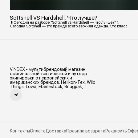
Softshell VS Hardshell. Что лучше?
🌲Сегодня на разборе "Softshell vs Hardshell — что лучше?" 1.
Сегодня Softshell — это прежде всего верхняя одежда. Это класс
тёплой и эластичной одежды, созданной объединить комфорт флиса
и ветрозащиту в одном слое. Внутри бывают разные типы: •
Влагозащитный мембранный Softshell. Когда необходима вещь с
максимально прочной, эластичной тканью. • Ветрозащитный
мембранный Softshell Демисезонная гор
VINDEX - мультибрендовый магазин
оригинальной тактической и аутдор
экипировки от европейских и
американских брендов: Helikon-Tex, Wild
Things, Lowa, Eberlestock, Snugpak,
Zamberlan и др.
Контакты
Оплата
Доставка
Правила возврата
Реквизиты
Офе