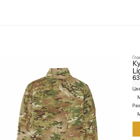
Гла
Ку
Li
63
Цве
M
Раз