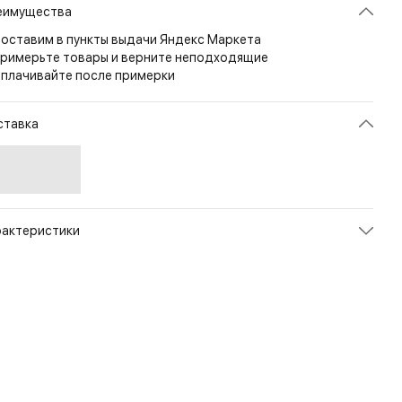
еимущества
оставим в пункты выдачи Яндекс Маркета
римерьте товары и верните неподходящие
плачивайте после примерки
ставка
рактеристики
икул
WT-52017-9MU
ет
Multicam
змер
M
рана
СОЕДИНЕННЫЕ ШТАТЫ
л
Мужской
енд
Wild Things