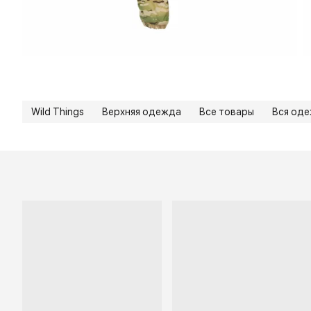
Wild Things
Верхняя одежда
Все товары
Вся од