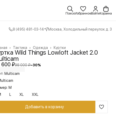
Поиск
Избранное
Войти
Корзина
8 (495) 481-03-14
Москва, Холодильный переулок д. 3
вная
›
Тактика
›
Одежда
›
Куртки
ртка Wild Things Lowloft Jacket 2.0
lticam
 600 ₽
98 000 ₽
−
30
%
т: Multicam
ulticam
мер: M
M
L
XL
XXL
Добавить в корзину