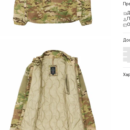
Пр
Д
П
О
До
Ха
Арт
Цв
Ра
Ст
По
Бр