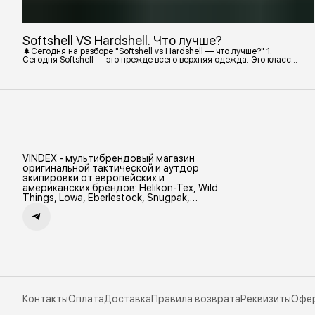
Softshell VS Hardshell. Что лучше?
🌲Сегодня на разборе "Softshell vs Hardshell — что лучше?" 1.
Сегодня Softshell — это прежде всего верхняя одежда. Это класс
тёплой и эластичной одежды, созданной объединить комфорт флиса
и ветрозащиту в одном слое. Внутри бывают разные типы: •
Влагозащитный мембранный Softshell. Когда необходима вещь с
максимально прочной, эластичной тканью. • Ветрозащитный
мембранный Softshell Демисезонная гор
VINDEX - мультибрендовый магазин
оригинальной тактической и аутдор
экипировки от европейских и
американских брендов: Helikon-Tex, Wild
Things, Lowa, Eberlestock, Snugpak,
Zamberlan и др.
Контакты
Оплата
Доставка
Правила возврата
Реквизиты
Офе