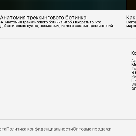
Анатомия треккингового ботинка
Как
🔥 Анатомия треккингового ботинка Чтобы выбрать то, что
Сегод
действительно нужно, посмотрим, из чего состоит треккинговый
марш
ботинок. 1. Подмётка Нижний резиновый слой, который обеспечивает
контакт с поверхностью. Подмётки делают из вулканизированной
резины с добавлением других материалов в разных пропорциях.
Обеспечивает сцепление с поверхностью, защиту от истрирания и
износа, а также безопасность. 2
К
Ад
М
Те
8 
Ре
П
Эл
on
рта
Политика конфиденциальности
Оптовые продажи