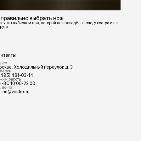
 правильно выбрать нож
ня мы выбираем нож, который не подведёт в поле, у костра и на
руте.
онтакты
рес
осква, Холодильный переулок д. 3
лефон
(495) 481-03-14
жим работы
Н-ВС 10:00-22:00
. почта
line@vindex.ru