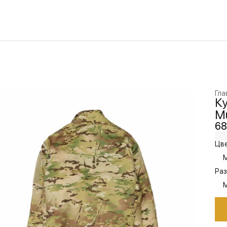
Гла
Ку
Mu
68
Цве
M
Раз