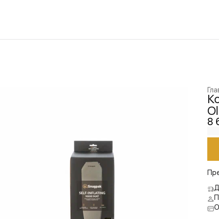
Гла
Ко
Ol
8 
Пр
Д
П
О