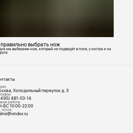
 правильно выбрать нож
ня мы выбираем нож, который не подведёт в поле, у костра и на
руте.
онтакты
рес
осква, Холодильный переулок д. 3
лефон
(495) 481-03-14
жим работы
Н-ВС 10:00-22:00
. почта
line@vindex.ru