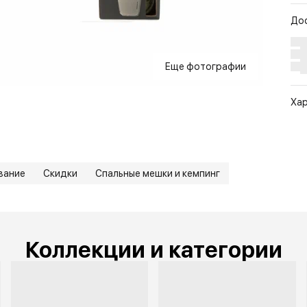
До
Еще фотографии
Ха
Арт
Цв
Ра
вание
Скидки
Спальные мешки и кемпинг
Ст
По
Бр
Коллекции и категории