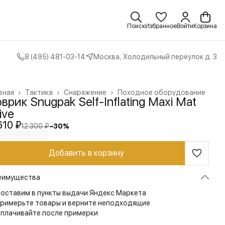
Поиск
Избранное
Войти
Корзина
8 (495) 481-03-14
Москва, Холодильный переулок д. 3
вная
›
Тактика
›
Снаряжение
›
Походное оборудование
врик Snugpak Self-Inflating Maxi Mat
ive
610 ₽
12 300 ₽
−
30
%
Добавить в корзину
еимущества
оставим в пункты выдачи Яндекс Маркета
римерьте товары и верните неподходящие
плачивайте после примерки