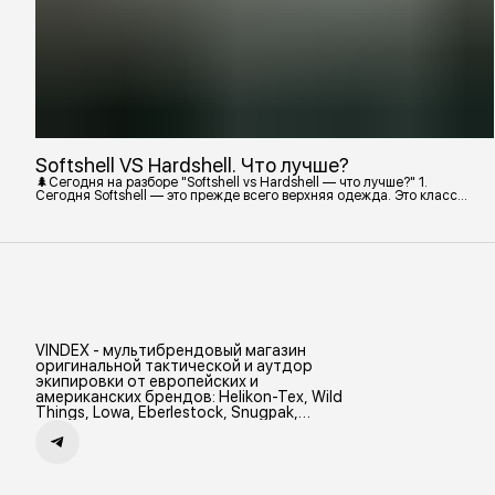
Softshell VS Hardshell. Что лучше?
🌲Сегодня на разборе "Softshell vs Hardshell — что лучше?" 1.
Сегодня Softshell — это прежде всего верхняя одежда. Это класс
тёплой и эластичной одежды, созданной объединить комфорт флиса
и ветрозащиту в одном слое. Внутри бывают разные типы: •
Влагозащитный мембранный Softshell. Когда необходима вещь с
максимально прочной, эластичной тканью. • Ветрозащитный
мембранный Softshell Демисезонная гор
VINDEX - мультибрендовый магазин
оригинальной тактической и аутдор
экипировки от европейских и
американских брендов: Helikon-Tex, Wild
Things, Lowa, Eberlestock, Snugpak,
Zamberlan и др.