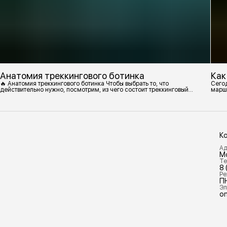
Анатомия треккингового ботинка
Как
🔥 Анатомия треккингового ботинка Чтобы выбрать то, что
Сегод
действительно нужно, посмотрим, из чего состоит треккинговый
марш
ботинок. 1. Подмётка Нижний резиновый слой, который обеспечивает
контакт с поверхностью. Подмётки делают из вулканизированной
резины с добавлением других материалов в разных пропорциях.
Обеспечивает сцепление с поверхностью, защиту от истрирания и
износа, а также безопасность. 2
К
Ад
М
Те
8 
Ре
П
Эл
on