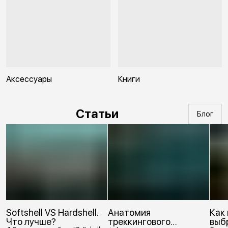
Аксессуары
Книги
Статьи
Блог
Softshell VS Hardshell.
Анатомия
Как
Что лучше?
треккингового
выб