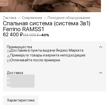
Тактика
›
Снаряжение
›
Походное оборудование
Главная
›
Спальная система (система 3в1)
Ferrino RAMSS1
62 400 ₽
104 000 ₽
−
40
%
Преимущества
Доставим в пункты выдачи Яндекс Маркета
Примерьте товары и верните неподходящие
Оплачивайте после примерки
Доставка
Характеристики