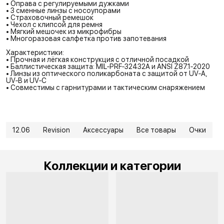
• Оправа с регулируемыми дужками
• 3 сменные линзы с носоупорами
• Страховочный ремешок
• Чехол с клипсой для ремня
• Мягкий мешочек из микрофибры
• Многоразовая салфетка против запотевания
Характеристики:
• Прочная и лёгкая конструкция с отличной посадкой
• Баллистическая защита: MIL‑PRF‑32432A и ANSI Z87.1‑2020
• Линзы из оптического поликарбоната с защитой от UV‑A,
UV‑B и UV‑C
• Совместимы с гарнитурами и тактическим снаряжением
12.06
Revision
Аксессуары
Все товары
Очки
Коллекции и категории