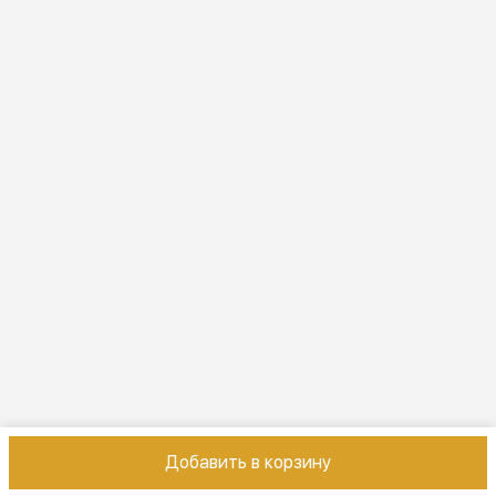
Эл. почта
online@vindex.ru
Добавить в корзину
Контакты
Оплата
Доставка
Правила возврата
Реквизиты
Оферт