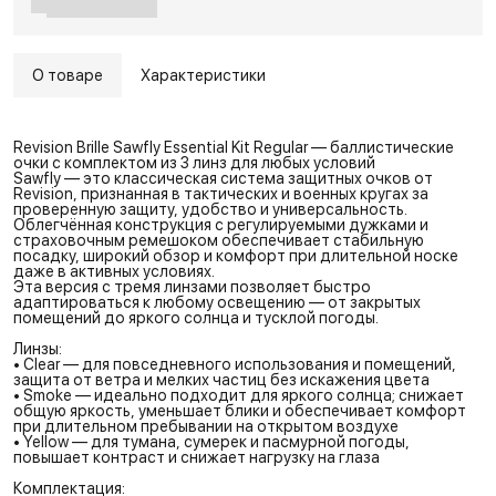
О товаре
Характеристики
Revision Brille Sawfly Essential Kit Regular — баллистические
очки с комплектом из 3 линз для любых условий
Sawfly — это классическая система защитных очков от
Revision, признанная в тактических и военных кругах за
проверенную защиту, удобство и универсальность.
Облегчённая конструкция с регулируемыми дужками и
страховочным ремешоком обеспечивает стабильную
посадку, широкий обзор и комфорт при длительной носке
даже в активных условиях.
Эта версия с тремя линзами позволяет быстро
адаптироваться к любому освещению — от закрытых
помещений до яркого солнца и тусклой погоды.
Линзы:
• Clear — для повседневного использования и помещений,
защита от ветра и мелких частиц без искажения цвета
• Smoke — идеально подходит для яркого солнца; снижает
общую яркость, уменьшает блики и обеспечивает комфорт
при длительном пребывании на открытом воздухе
• Yellow — для тумана, сумерек и пасмурной погоды,
повышает контраст и снижает нагрузку на глаза
Комплектация: