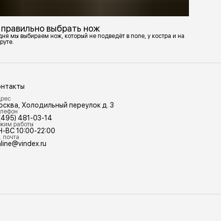
 правильно выбрать нож
ня мы выбираем нож, который не подведёт в поле, у костра и на
руте.
онтакты
рес
осква, Холодильный переулок д. 3
лефон
(495) 481-03-14
жим работы
Н-ВС 10:00-22:00
. почта
line@vindex.ru