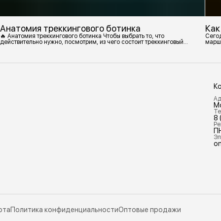
Анатомия треккингового ботинка
Как
🔥 Анатомия треккингового ботинка Чтобы выбрать то, что
Сегод
действительно нужно, посмотрим, из чего состоит треккинговый
марш
ботинок. 1. Подмётка Нижний резиновый слой, который обеспечивает
контакт с поверхностью. Подмётки делают из вулканизированной
резины с добавлением других материалов в разных пропорциях.
Обеспечивает сцепление с поверхностью, защиту от истрирания и
износа, а также безопасность. 2
К
Ад
М
Те
8 
Ре
П
Эл
on
рта
Политика конфиденциальности
Оптовые продажи