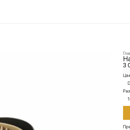
Гла
Н
3 
Цве
D
Раз
1
Пр