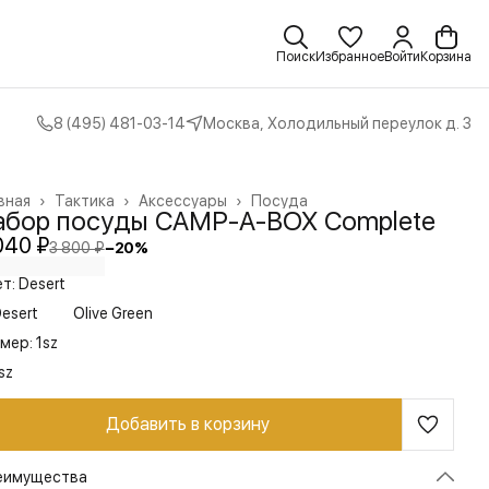
Поиск
Избранное
Войти
Корзина
8 (495) 481-03-14
Москва, Холодильный переулок д. 3
вная
›
Тактика
›
Аксессуары
›
Посуда
абор посуды CAMP-A-BOX Complete
040 ₽
3 800 ₽
−
20
%
т: Desert
esert
Olive Green
мер: 1sz
sz
Добавить в корзину
еимущества