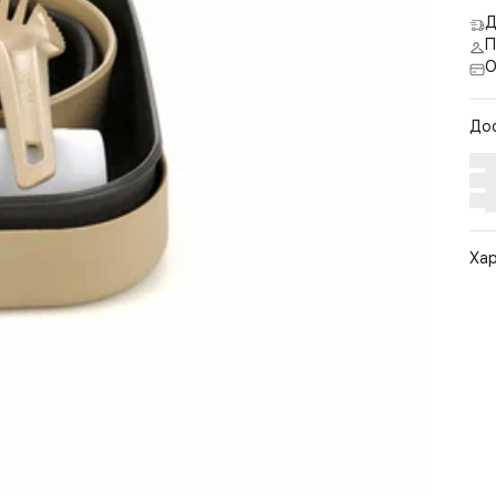
Д
П
О
До
Ха
Арт
Цв
Ра
По
Бр