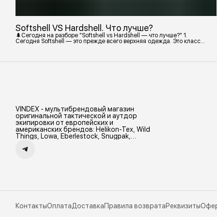
Softshell VS Hardshell. Что лучше?
🌲Сегодня на разборе "Softshell vs Hardshell — что лучше?" 1.
Сегодня Softshell — это прежде всего верхняя одежда. Это класс
тёплой и эластичной одежды, созданной объединить комфорт флиса
и ветрозащиту в одном слое. Внутри бывают разные типы: •
Влагозащитный мембранный Softshell. Когда необходима вещь с
максимально прочной, эластичной тканью. • Ветрозащитный
мембранный Softshell Демисезонная гор
VINDEX - мультибрендовый магазин
оригинальной тактической и аутдор
экипировки от европейских и
американских брендов: Helikon-Tex, Wild
Things, Lowa, Eberlestock, Snugpak,
Zamberlan и др.
Контакты
Оплата
Доставка
Правила возврата
Реквизиты
Офе