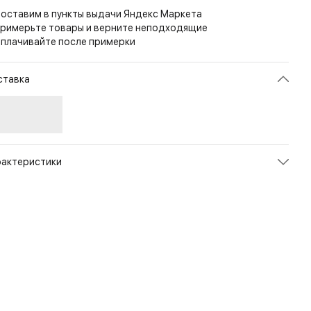
оставим в пункты выдачи Яндекс Маркета
римерьте товары и верните неподходящие
плачивайте после примерки
ставка
рактеристики
икул
SE-CAB-PP-1319A
ет
Desert
змер
1sz
л
Унисекс
енд
Wildo