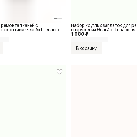
 ремонта тканей с
Набор круглых заплаток для р
покрытием Gear Aid Tenacious
снаряжения Gear Aid Tenacious 
1 080 ₽
n Patches
Patches
В корзину