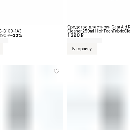
Средство для стирки Gear Aid R
G-B100-1A3
Cleaner 250ml HighTechFabricCl
1 290 ₽
990 ₽
−
30
%
В корзину