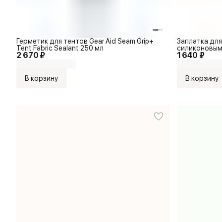
Герметик для тентов Gear Aid Seam Grip+
Заплатка для
Tent Fabric Sealant 250 мл
силиконовым 
2 670 ₽
1 640 ₽
Tape® SilNylo
В корзину
В корзину