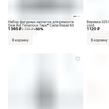
Набор фигурных заплаток для ремонта
Веревка 325 P
Gear Aid Tenacious Tape® Camp Repair Kit
cord
1 365 ₽
1 120 ₽
2 730 ₽
−
50
%
В корзину
В корзину