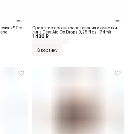
evivex® Pro
Средство против запотевания и очистки
eane
линз Gear Aid Op Drops 0,25 fl oz. (7.4ml)
1 430 ₽
В корзину