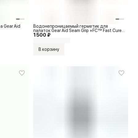
 Gear Aid
Водонепроницаемый герметик для
палаток Gear Aid Seam Grip +FC™ Fast Cure
1 500 ₽
Seam Sealant 60ml
В корзину