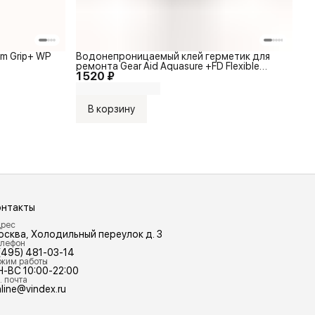
am Grip+ WP
Водонепроницаемый клей герметик для
ремонта Gear Aid Aquasure +FD Flexible
1 520 ₽
Durable Adhesive 2 x 7g
В корзину
онтакты
рес
осква, Холодильный переулок д. 3
лефон
(495) 481-03-14
жим работы
Н-ВС 10:00-22:00
. почта
line@vindex.ru