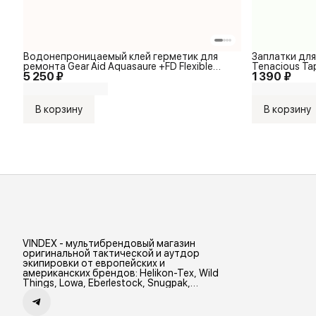
Водонепроницаемый клей герметик для
Заплатки для
ремонта Gear Aid Aquasaure +FD Flexible
Tenacious Ta
5 250 ₽
1 390 ₽
Durable Adhesive 250ml
В корзину
В корзину
VINDEX - мультибрендовый магазин
оригинальной тактической и аутдор
экипировки от европейских и
американских брендов: Helikon-Tex, Wild
Things, Lowa, Eberlestock, Snugpak,
Zamberlan и др.