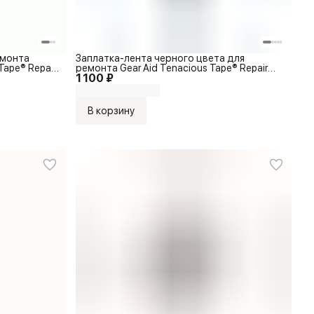
емонта
Заплатка-лента черного цвета для
Tape® Repair
ремонта Gear Aid Tenacious Tape® Repair
1 100 ₽
Tape Black Nylon
В корзину