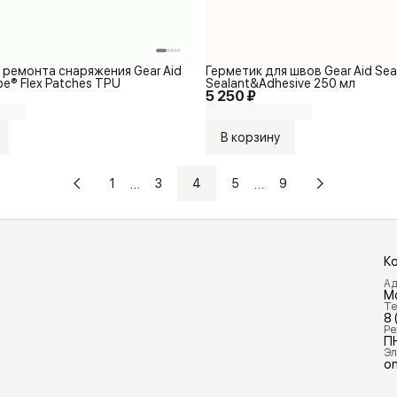
 ремонта снаряжения Gear Aid
Герметик для швов Gear Aid Se
pe® Flex Patches TPU
Sealant&Adhesive 250 мл
5 250 ₽
В корзину
…
…
1
3
4
5
9
К
Ад
М
Те
8 
Ре
П
Эл
on