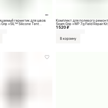
цаемый герметик для швов
Комплект для полевого ремонта
 Grip +SIL™ Silicone Tent
Seam Grip +WP 7g Field Repair Kit
1 520 ₽
В корзину