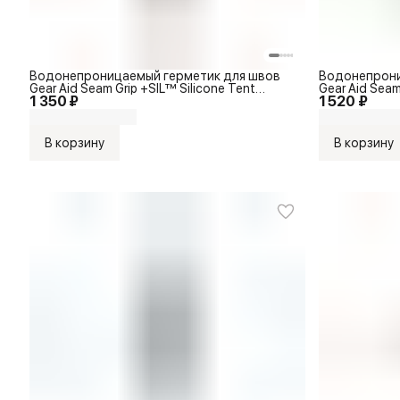
Водонепроницаемый герметик для швов
Водонепрони
Gear Aid Seam Grip +SIL™ Silicone Tent
Gear Aid Seam
1 350 ₽
1 520 ₽
Sealant 28g
Sealant 28g
В корзину
В корзину