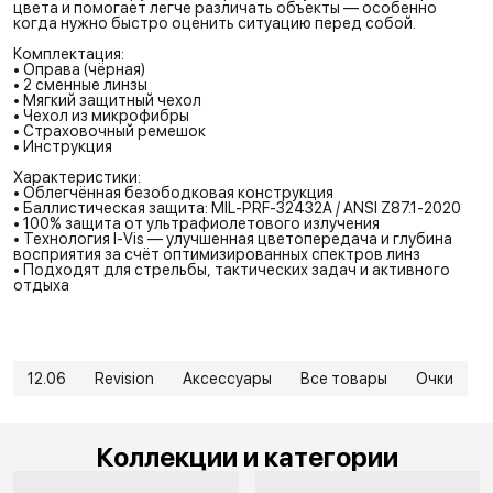
цвета и помогает легче различать объекты — особенно
когда нужно быстро оценить ситуацию перед собой.
Комплектация:
• Оправа (чёрная)
• 2 сменные линзы
• Мягкий защитный чехол
• Чехол из микрофибры
• Страховочный ремешок
• Инструкция
Характеристики:
• Облегчённая безободковая конструкция
• Баллистическая защита: MIL-PRF-32432A / ANSI Z87.1-2020
• 100% защита от ультрафиолетового излучения
• Технология I-Vis — улучшенная цветопередача и глубина
восприятия за счёт оптимизированных спектров линз
• Подходят для стрельбы, тактических задач и активного
отдыха
12.06
Revision
Аксессуары
Все товары
Очки
Коллекции и категории