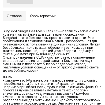
О товаре
Характеристики
Slingshot Sunglasses I-Vis 2 Lens Kit — баллистические очки с
комплектом из 2 линз для адаптации к освещению
Slingshot — это больше, чем просто защитные очки. Это
продуманная и технологичная модель, разработанная для
интенсивного использования в динамичных условиях. Лёгкая
безободковая конструкция обеспечивает комфорт при
длительном ношении, широкий угол обзора и надёжную
фиксацию даже при активных движениях.
Очки произведены в США и соответствуют современным
стандартам баллистической защиты. Комплект из двух
сменных линз позволяет быстро подстроиться под
различные условия освещения — от яркого дневного света
до слабой видимости.
Линзы:
• Umbra — это I‑Vis линза, оптимизированная для условий с
преобладанием белых, серых и нейтральных тонов,
например при облачности, тумане или на снежном фоне. Она
помогает лучше различать детали в таких «плоских»
визуальных сценах и увеличивает визуальный комфорт.
• Verso — это одна из I‑Vis линз высшего уровня,
разработанная для максимально широкого спектра условий
освещения и окружающей среды. Она усиливает восприятие