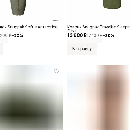
ок Snugpak Softie Antarctica
Коврик Snugpak Travelite Sleepin
Olive
13 680 ₽
 200 ₽
−
30
%
17 100 ₽
−
20
%
В корзину