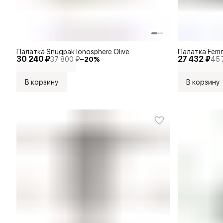
Палатка Snugpak Ionosphere Olive
Палатка Ferri
30 240 ₽
27 432 ₽
37 800 ₽
−
20
%
45 
В корзину
В корзину