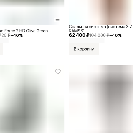
Спальная система (система 3в1)
no Force 2 HD Olive Green
RAMSS1
62 400 ₽
720 ₽
−
40
%
104 000 ₽
−
40
%
В корзину