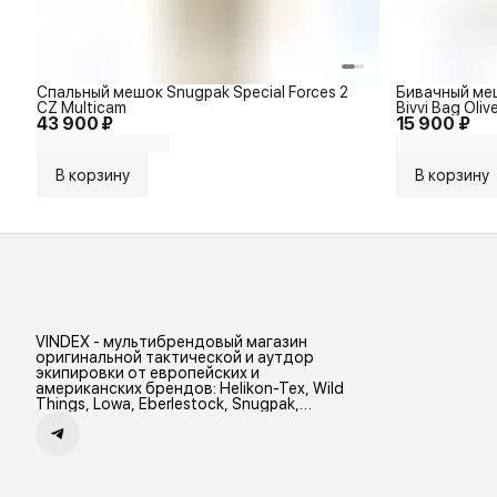
Спальный мешок Snugpak Special Forces 2
Бивачный меш
CZ Multicam
Bivvi Bag Oliv
43 900 ₽
15 900 ₽
В корзину
В корзину
VINDEX - мультибрендовый магазин
оригинальной тактической и аутдор
экипировки от европейских и
американских брендов: Helikon-Tex, Wild
Things, Lowa, Eberlestock, Snugpak,
Zamberlan и др.