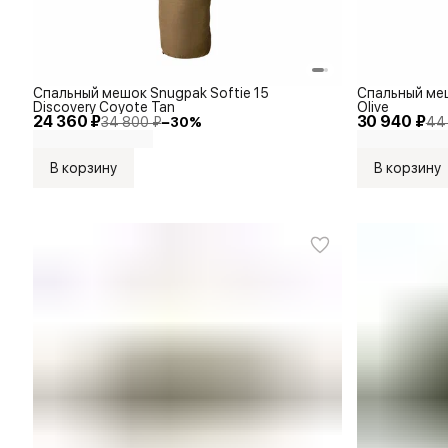
Спальный мешок Snugpak Softie 15
Спальный меш
Discovery Coyote Tan
Olive
24 360 ₽
30 940 ₽
34 800 ₽
−
30
%
44
В корзину
В корзину