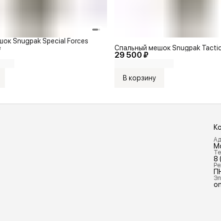
ок Snugpak Special Forces
e
Спальный мешок Snugpak Tactica
29 500 ₽
В корзину
К
Ад
М
Те
8 
Ре
П
Эл
on