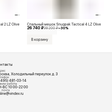
l 2 LZ Olive
Спальный мешок Snugpak Tactical 4 LZ Olive
26 740 ₽
38 200 ₽
−
30
%
В корзину
онтакты
рес
осква, Холодильный переулок д. 3
лефон
(495) 481-03-14
жим работы
Н-ВС 10:00-22:00
. почта
line@vindex.ru