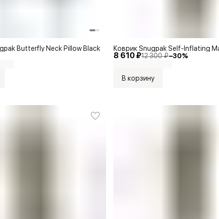
ak Butterfly Neck Pillow Black
Коврик Snugpak Self-Inflating Ma
8 610 ₽
12 300 ₽
−
30
%
В корзину