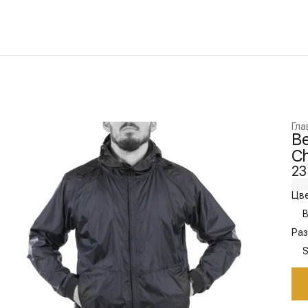
Гла
В
Ch
23
Цве
B
Раз