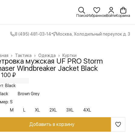
Поиск
Избранное
Войти
Корзина
8 (495) 481-03-14
Москва, Холодильный переулок д. 3
вная
›
Тактика
›
Одежда
›
Куртки
етровка мужская UF PRO Storm
aser Windbreaker Jacket Black
 100 ₽
т: Black
lack
Brown Grey
мер: S
S
M
L
XL
2XL
3XL
4XL
Добавить в корзину