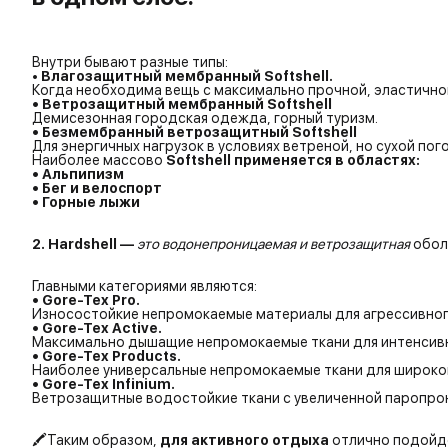
Внутри бывают разные типы:
•
Влагозащитный мембранный Softshell.
Когда необходима вещь с максимально прочной, эластично
• Ветрозащитный мембранный Softshell
Демисезонная городская одежда, горный туризм.
• Безмембранный ветрозащитный Softshell
Для энергичных нагрузок в условиях ветреной, но сухой пог
Наиболее массово
Softshell применяется в областях:
• Альпипизм
• Бег и велоспорт
• Горные лыжи
2. Hardshell —
это водонепроницаемая и ветрозащитная
обол
Главными категориями являются:
• Gore-Tex Pro.
Износостойкие непромокаемые материалы для агрессивного
• Gore-Tex Active.
Максимально дышащие непромокаемые ткани для интенсивн
• Gore-Tex Products.
Наиболее универсальные непромокаемые ткани для широког
• Gore-Tex Infinium.
Ветрозащитные водостойкие ткани с увеличенной паропрон
🖍️Таким образом,
для активного отдыха
отлично подой