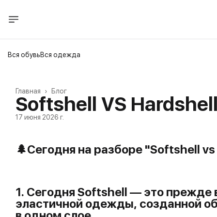
Вся обувь
Вся одежда
Главная
›
Блог
Softshell VS Hardshel
17 июня 2026 г.
🌲Сегодня на разборе
"Softshell v
1. Сегодня Softshell —
это прежде 
эластичной одежды,
созданной о
в
одном слое.