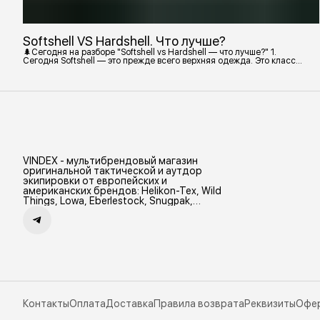
Softshell VS Hardshell. Что лучше?
🌲Сегодня на разборе "Softshell vs Hardshell — что лучше?" 1.
Сегодня Softshell — это прежде всего верхняя одежда. Это класс
тёплой и эластичной одежды, созданной объединить комфорт флиса
и ветрозащиту в одном слое. Внутри бывают разные типы: •
Влагозащитный мембранный Softshell. Когда необходима вещь с
максимально прочной, эластичной тканью. • Ветрозащитный
мембранный Softshell Демисезонная гор
VINDEX - мультибрендовый магазин
оригинальной тактической и аутдор
экипировки от европейских и
американских брендов: Helikon-Tex, Wild
Things, Lowa, Eberlestock, Snugpak,
Zamberlan и др.
Контакты
Оплата
Доставка
Правила возврата
Реквизиты
Офе