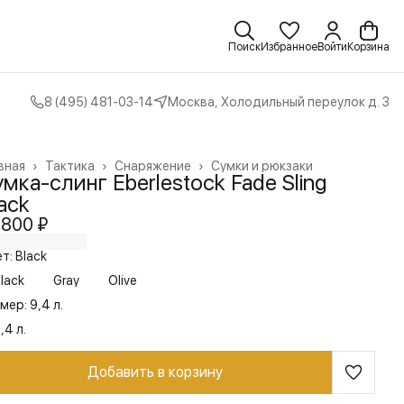
Поиск
Избранное
Войти
Корзина
8 (495) 481-03-14
Москва, Холодильный переулок д. 3
вная
›
Тактика
›
Снаряжение
›
Сумки и рюкзаки
мка-слинг Eberlestock Fade Sling
ack
 800 ₽
т: Black
lack
Gray
Olive
мер: 9,4 л.
,4 л.
Добавить в корзину