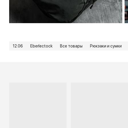
12.06
Eberlectock
Все товары
Рюкзаки и сумки