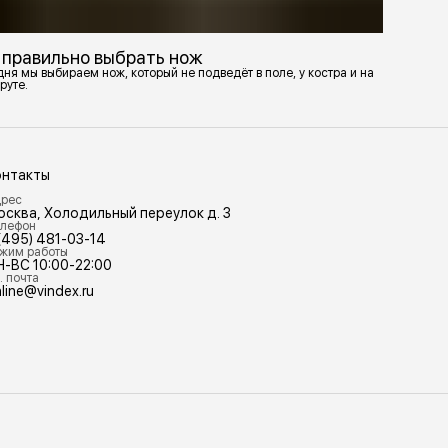
 правильно выбрать нож
ня мы выбираем нож, который не подведёт в поле, у костра и на
руте.
онтакты
рес
осква, Холодильный переулок д. 3
лефон
(495) 481-03-14
жим работы
Н-ВС 10:00-22:00
. почта
line@vindex.ru