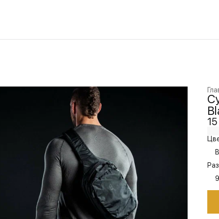
Гла
Су
Bl
15
Цве
B
Раз
9