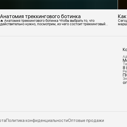
Анатомия треккингового ботинка
Как
🔥 Анатомия треккингового ботинка Чтобы выбрать то, что
Сегод
действительно нужно, посмотрим, из чего состоит треккинговый
марш
ботинок. 1. Подмётка Нижний резиновый слой, который обеспечивает
контакт с поверхностью. Подмётки делают из вулканизированной
резины с добавлением других материалов в разных пропорциях.
Обеспечивает сцепление с поверхностью, защиту от истрирания и
износа, а также безопасность. 2
К
Ад
М
Те
8 
Ре
П
Эл
on
рта
Политика конфиденциальности
Оптовые продажи