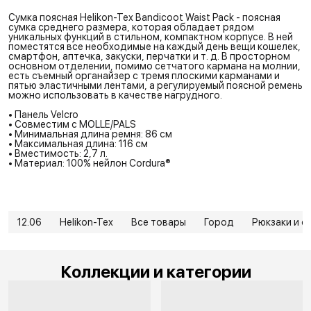
Сумка поясная Helikon-Tex Bandicoot Waist Pack - поясная
сумка среднего размера, которая обладает рядом
уникальных функций в стильном, компактном корпусе. В ней
поместятся все необходимые на каждый день вещи кошелек,
смартфон, аптечка, закуски, перчатки и т. д. В просторном
основном отделении, помимо сетчатого кармана на молнии,
есть съемный органайзер с тремя плоскими карманами и
пятью эластичными лентами, а регулируемый поясной ремень
можно использовать в качестве нагрудного.
• Панель Velcro
• Совместим с MOLLE/PALS
• Минимальная длина ремня: 86 см
• Максимальная длина: 116 см
• Вместимость: 2,7 л.
• Материал: 100% нейлон Cordura®
12.06
Helikon-Tex
Все товары
Город
Рюкзаки и с
Коллекции и категории