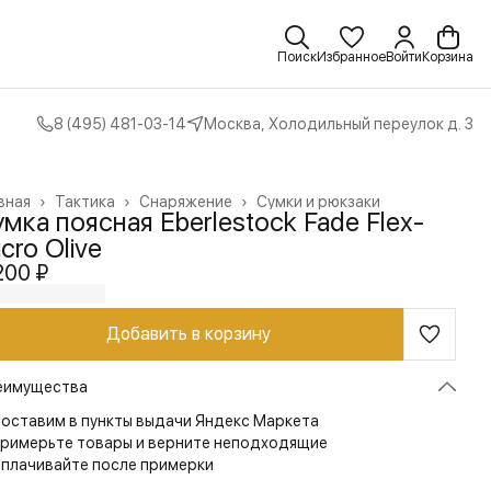
Поиск
Избранное
Войти
Корзина
8 (495) 481-03-14
Москва, Холодильный переулок д. 3
вная
›
Тактика
›
Снаряжение
›
Сумки и рюкзаки
мка поясная Eberlestock Fade Flex-
cro Olive
200 ₽
Добавить в корзину
еимущества
оставим в пункты выдачи Яндекс Маркета
римерьте товары и верните неподходящие
плачивайте после примерки