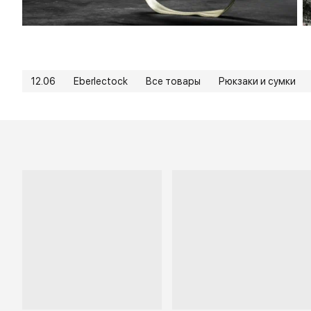
12.06
Eberlectock
Все товары
Рюкзаки и сумки