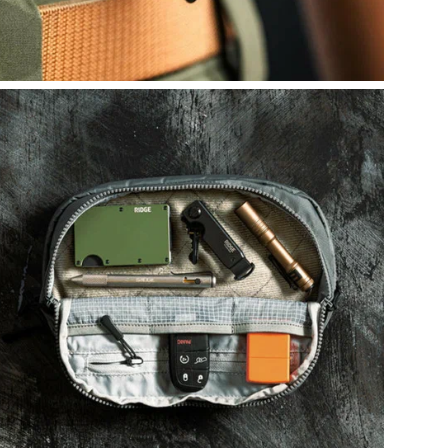
• Б
• М
вне
• М
Отд
• О
ком
• В
• С
• Э
• В
• О
• К
• З
Ком
• Л
• У
• С
• П