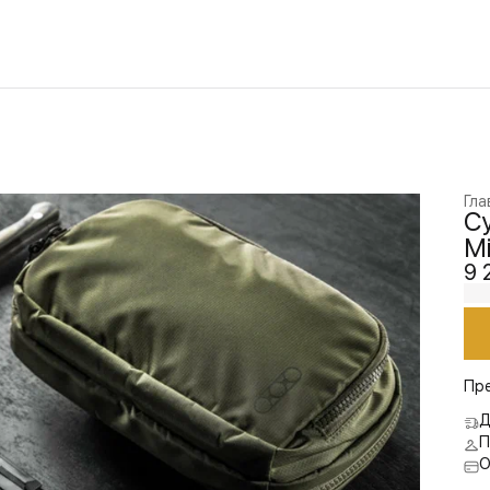
Гла
Су
Mi
9 
Пр
Д
П
О