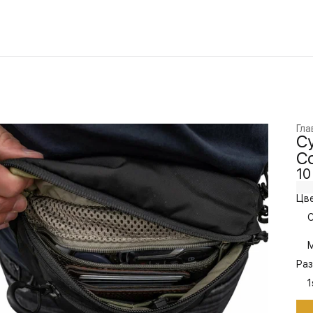
Гла
Су
Co
10
Цве
C
M
Раз
1