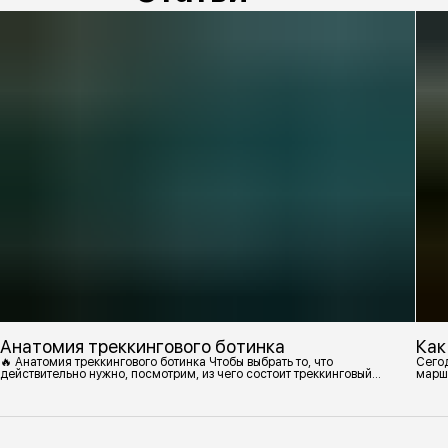
Анатомия треккингового ботинка
Как
🔥 Анатомия треккингового ботинка Чтобы выбрать то, что
Сегод
действительно нужно, посмотрим, из чего состоит треккинговый
марш
ботинок. 1. Подмётка Нижний резиновый слой, который обеспечивает
контакт с поверхностью. Подмётки делают из вулканизированной
резины с добавлением других материалов в разных пропорциях.
Обеспечивает сцепление с поверхностью, защиту от истрирания и
износа, а также безопасность. 2