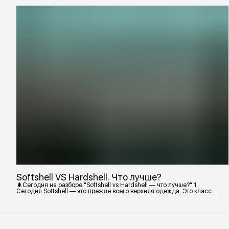
Softshell VS Hardshell. Что лучше?
🌲Сегодня на разборе "Softshell vs Hardshell — что лучше?" 1.
Сегодня Softshell — это прежде всего верхняя одежда. Это класс
тёплой и эластичной одежды, созданной объединить комфорт флиса
и ветрозащиту в одном слое. Внутри бывают разные типы: •
Влагозащитный мембранный Softshell. Когда необходима вещь с
максимально прочной, эластичной тканью. • Ветрозащитный
мембранный Softshell Демисезонная гор