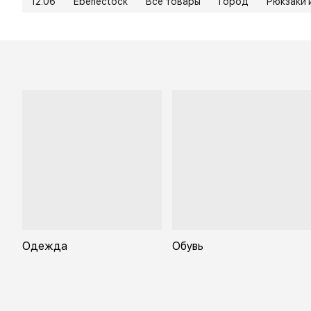
12.06
Eberlectock
Все товары
Город
Рюкзаки 
Одежда
Обувь