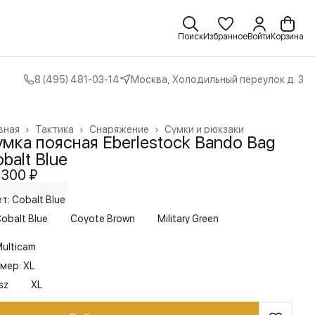
Поиск
Избранное
Войти
Корзина
8 (495) 481-03-14
Москва, Холодильный переулок д. 3
вная
›
Тактика
›
Снаряжение
›
Сумки и рюкзаки
мка поясная Eberlestock Bando Bag
balt Blue
 300 ₽
т: Cobalt Blue
obalt Blue
Coyote Brown
Military Green
ulticam
мер: XL
sz
XL