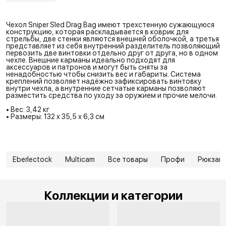
Чехол Sniper Sled Drag Bag имеют трехстенную сужающуюся
конструкцию, которая раскладывается в коврик для
стрельбы, две стенки являются внешней оболочкой, а третья
представляет из себя внутренний разделитель позволяющий
первозить две винтовки отдельно друг от друга, но в одном
чехле. Внешние карманы идеально подходят для
аксессуаров и патронов и могут быть сняты за
ненадобностью чтобы снизить вес и габариты. Система
креплений позволяет надёжно зафиксировать винтовку
внутри чехла, а внутренние сетчатые карманы позволяют
разместить средства по уходу за оружием и прочие мелочи.
• Вес: 3,42 кг
• Размеры: 132 x 35,5 x 6,3 см
Eberlectock
Multicam
Все товары
Профи
Рюкзаки
Коллекции и категории