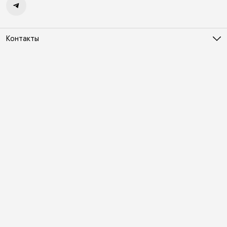
Контакты
Адрес
Москва, Холодильный переулок д. 3
Телефон
8 (495) 481-03-14
Режим работы
ПН-ВС 10:00-22:00
Эл. почта
online@vindex.ru