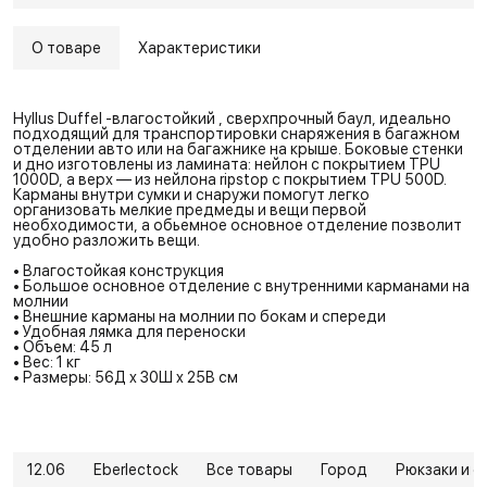
О товаре
Характеристики
Hyllus Duffel -влагостойкий , сверхпрочный баул, идеально
подходящий для транспортировки снаряжения в багажном
отделении авто или на багажнике на крыше. Боковые стенки
и дно изготовлены из ламината: нейлон с покрытием TPU
1000D, а верх — из нейлона ripstop с покрытием TPU 500D.
Карманы внутри сумки и снаружи помогут легко
организовать мелкие предмеды и вещи первой
необходимости, а обьемное основное отделение позволит
удобно разложить вещи.
• Влагостойкая конструкция
• Большое основное отделение с внутренними карманами на
молнии
• Внешние карманы на молнии по бокам и спереди
• Удобная лямка для переноски
• Объем: 45 л
• Вес: 1 кг
• Размеры: 56Д x 30Ш x 25В см
12.06
Eberlectock
Все товары
Город
Рюкзаки и с